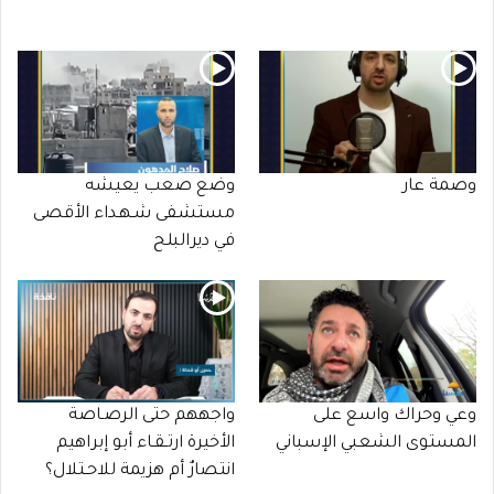
وصمة عار
وضع صعب يعيشه
مستشفى شـهـداء الأقصى
في ديرالبلح
وعي وحراك واسع على
واجههم حتى الرصـاصة
المستوى الشعبي الإسباني
الأخيرة ارتـقـاء أبو إبراهيم
انتصارٌ أم هزيمة للاحـتلال؟