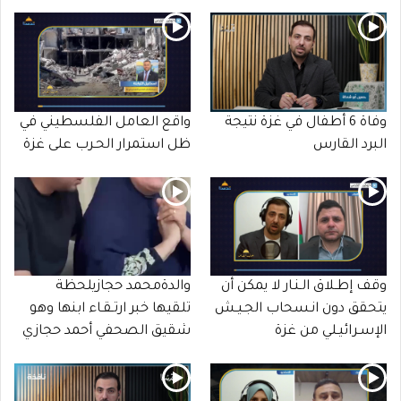
وفاة 6 أطفال في غزة نتيجة
واقع العامل الفلسطيني في
البرد القارس
ظل استمرار الحـرب على غزة
وقف إطـلاق الـنـار لا يمكن أن
والدةمحمد حجازيلحظة
يتحقق دون انـسحاب الجـيـش
تلقيها خبر ارتـقـاء ابنها وهو
الإسـرائيـلي من غزة
شقيق الصحفي أحمد حجازي