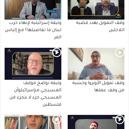
وقف التمويل يهدد قضية
وثيقة إسرائيلية لإنهاء حرب
اللاجئين
لبنان ما تفاصيلها؟ مع إلياس
المر
وقف تمويل الأونروا وخشية
وثيقة توضح موقف
من وقف عملها
المـسـيـحـي منإسرائيلوأن
المـسـيـحـي جزء لا يتجزء من
فلسطين