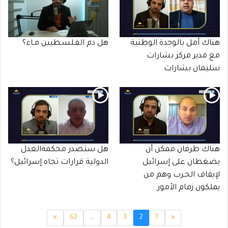
هناك أمل بالوحدة الوطنية
هل دم الفـلسـطيين مـاء؟
مع مدير مركز بشارات
سليمان بشارات
هناك طرفان ممكن أن
هل ستصدر محكمةالعدل
يضغطان على إسرائيل
الدولية قرارات تجاه إسرائيل؟
لإيقاف الحـرب وهم من
يملكون زمام الأمور
»
62
…
4
3
2
1
«