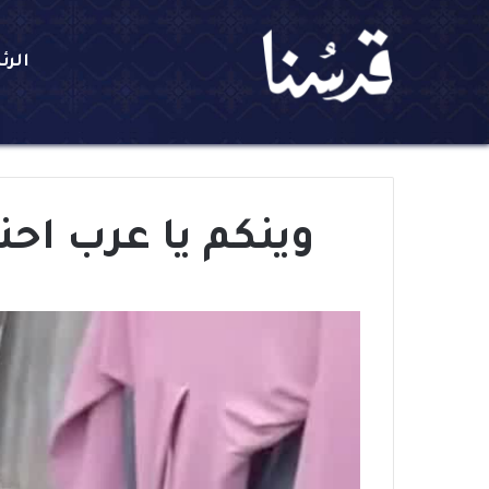
الرئ
وينكم يا عرب احن