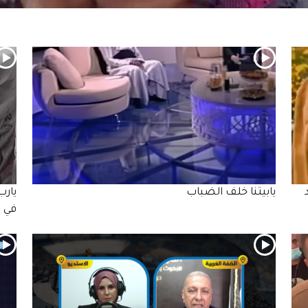
يابيتنا خلف الضباب
يارب
في 