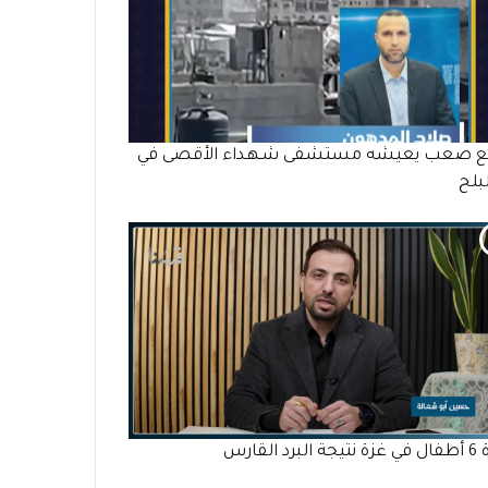
 صعب يعيشه مستشفى شـهـداء الأقصى في
لبلح
برد القارس