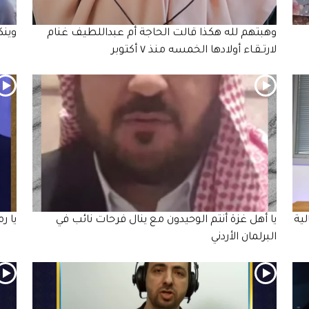
وهبتهم لله هكذا قالت الحاجة أم عبداللطيف غنام
وين
لارتـقـاء أولادها الخمسه منذ ٧ أكتوبر
ية
يا أهل غزة أنتم الوحيدون مع ينال فرحات نائب في
يا ر
البرلمان الأردني