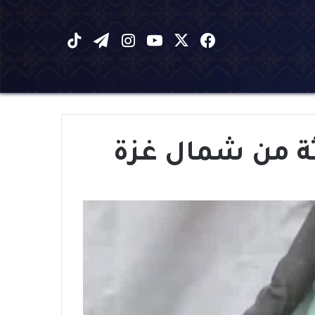
X
فيسبوك
يوتيوب
انستقرام
تيلقرام
‫TikTok
اثة من شمال غزة