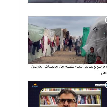
 نرجع ع بيوتنا أمنية طفلة من مخيمات النازحين
رفح