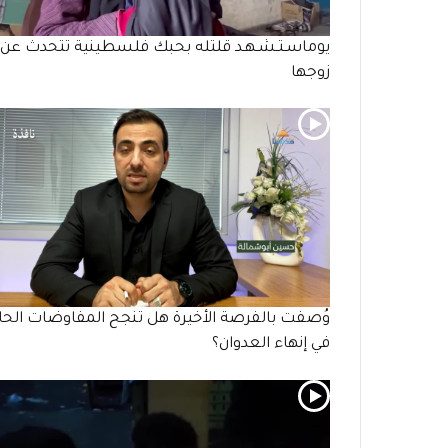
يوماسـتـشـهـد قلتله بحبك فلسطينية تتحدث عن
زوجها
وُصفت بالفرصة الأخيرة هل تنجح المفاوضات الحال
في إنهاء العدوان؟