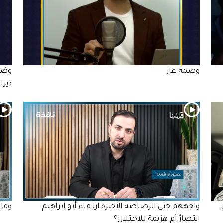
وصمة عار
وضع
ديرا
واجههم حتى الرصـاصة الأخيرة ارتـقـاء أبو إبراهيم
وفاة 6 أطفال في غزة نتيجة ال
انتصارٌ أم هزيمة للاحـتلال؟