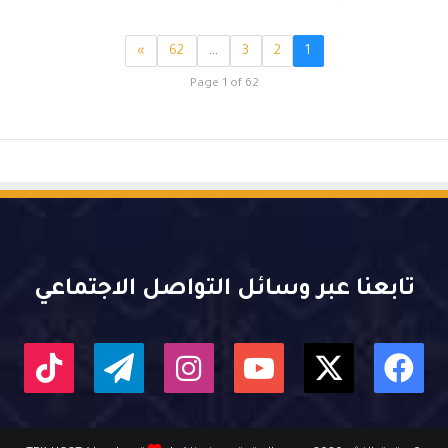
»
62
…
3
2
1
Page 1 of 62
تابعنا عبر وسائل التواصل الاجتماعي
X
فيسبوك
يوتيوب
انستقرام
تيلقرام
kTok