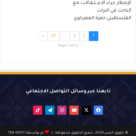
الإفطار جراء الاعـ,ـتـقـالات مع
الباحث في التراث
الفلسطيني حمزة العقرباوي
»
62
…
3
2
1
Page 1 of 62
تابعنا عبر وسائل التواصل الاجتماعي
X
فيسبوك
يوتيوب
انستقرام
تيلقرام
‫TikTok
© حقوق النشر 2026، جميع الحقوق محفوظة |
تم بواسطة TEK-HOST