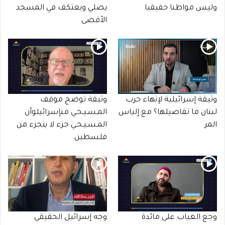
وليس مواطنا حقيقيا
يصلي ويعتكف في المسجد
الأقصى
وثيقة إسرائيلية لإنهاء حرب
وثيقة توضح موقف
لبنان ما تفاصيلها؟ مع إلياس
المـسـيـحـي منإسرائيلوأن
المر
المـسـيـحـي جزء لا يتجزء من
فلسطين
وجع الغياب على مائدة
وجه إسرائيل الحقيقي