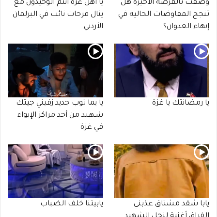
وُصفت بالفرصة الأخيرة هل
يا أهل غزة أنتم الوحيدون مع
تنجح المفاوضات الحالية في
ينال فرحات نائب في البرلمان
إنهاء العدوان؟
الأردني
يا رمضانتك يا غزة
يا يما ثوب جديد زفيني جيتك
شـهـيد من أحد مراكز الإيواء
في غزة
يابا شقد مشتاق عذبني
يابيتنا خلف الضباب
الفراق أغنية لنجل الشهيد