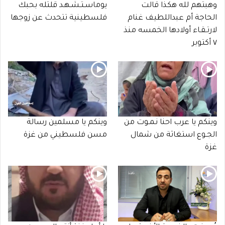
وهبتهم لله هكذا قالت
يوماسـتـشـهـد قلتله بحبك
الحاجة أم عبداللطيف غنام
فلسطينية تتحدث عن زوجها
لارتـقـاء أولادها الخمسه منذ
٧ أكتوبر
وينكم يا عرب احنا نـمـوت من
وينكم يا مسلمين رسالة
الجـوع استغاثة من شمال
مسن فلسطيني من غزة
غزة