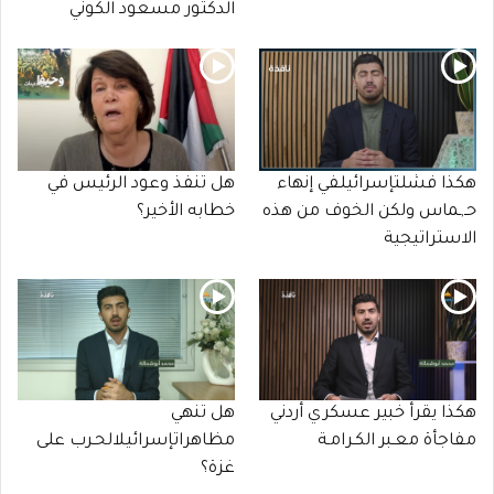
الدكتور مسعود الكوني
هكذا فشلتإسرائيلفي إنهاء
هل تنفذ وعود الرئيس في
حـ,ـماس ولكن الخوف من هذه
خطابه الأخير؟
الاستراتيجية
هكذا يقرأ خبير عسكري أردني
هل تنهي
مفاجأة معـبر الكـرامـة
مظاهراتإسرائيلالحـرب على
غزة؟