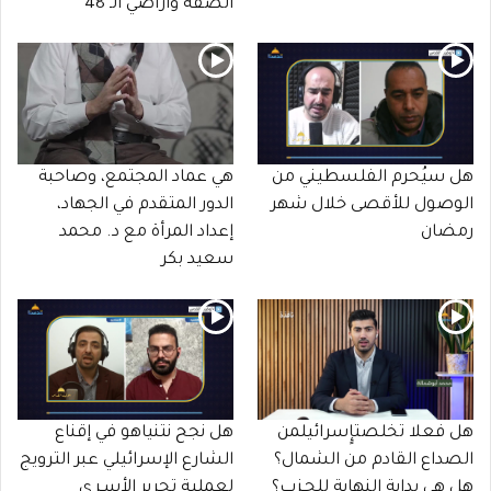
الضفة وأراضي الـ 48
هل سيُحرم الفلسطيني من
هي عماد المجتمع، وصاحبة
الوصول للأقصى خلال شهر
الدور المتقدم في الجهاد،
رمضان
إعداد المرأة مع د. محمد
سعيد بكر
هل فعلا تخلصتإٍسرائيلمن
هل نجح نتنياهو في إقناع
الصداع القادم من الشمال؟
الشارع الإسرائيلي عبر الترويج
هل هي بداية النهاية للحـزب؟
لعملية تحرير الأسـرى