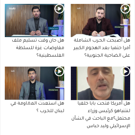
هل أصبحت الحـرب الشاملة
هل حان وقت تسليم ملف
أمرا حتميا بعد الهجوم الكبير
مفاوضات غزة للسلطة
على الضاحية الجنوبية؟
الفلسطينية؟
هل أمريكا فتحت بابا خلفيا
هل استعدت المـöـاومة في
لنتنياهو كرئيس وزراء
لبنان للحـرب ؟
محتمل؟مع الباحث في الشأن
الإسرائيلي وليد حباس