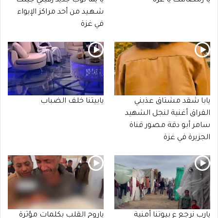
يا رمضانتك يا غزة
يا يما ثوب جديد زفيني جيتك
شـهـيد من أحد مراكز الإيواء
في غزة
يابا شقد مشتاق عذبني
يابيتنا خلف الضباب
الفراق أغنية لنجل الشهيد
سامر أبو دقة مصور قناة
الجزيرة في غزة
يارب نرجع ع بيوتنا أمنية
ياروح القلب بكلمات مؤثرة