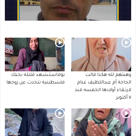
وهبتهم لله هكذا قالت
يوماسـتـشـهـد قلتله بحبك
الحاجة أم عبداللطيف غنام
فلسطينية تتحدث عن زوجها
لارتـقـاء أولادها الخمسه منذ
٧ أكتوبر