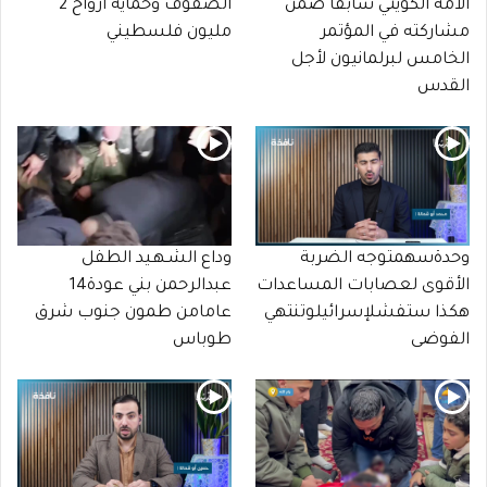
الأمة الكويتي سابقا ضمن
الصفوف وحماية أرواح 2
مشاركته في المؤتمر
مليون فلسطيني
الخامس لبرلمانيون لأجل
القدس
وحدةسهمتوجه الضربة
وداع الشـهـيد الطفل
الأقوى لعصابات المساعدات
عبدالرحمن بني عودة14
هكذا ستفشلإسرائيلوتنتهي
عامامن طمون جنوب شرق
الفوضى
طوباس