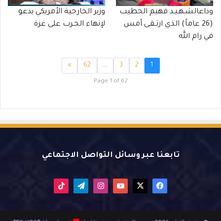
وداعالشـهـيـد فهيم الخطيب
وزير الخارجية الأمريكي يدعو
(26 عاماً) الذي ارتـقـى أمس
لإنهاء الحـرب على غزة
في رام الله
»
62
…
3
2
1
Page 1 of 62
تابعنا عبر وسائل التواصل الاجتماعي
X
فيسبوك
يوتيوب
انستقرام
تيلقرام
‫TikTok