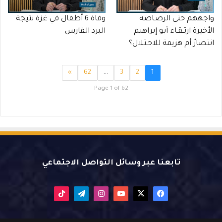
واجههم حتى الرصـاصة
وفاة 6 أطفال في غزة نتيجة
الأخيرة ارتـقـاء أبو إبراهيم
البرد القارس
انتصارٌ أم هزيمة للاحـتلال؟
»
62
…
3
2
1
Page 1 of 62
تابعنا عبر وسائل التواصل الاجتماعي
X
فيسبوك
يوتيوب
انستقرام
تيلقرام
‫TikTok