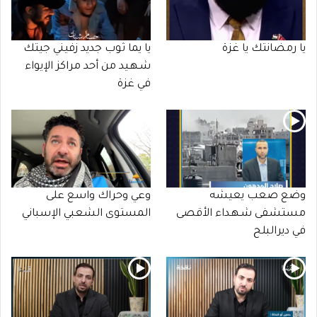
يا رمضانتك يا غزة
يا يما ثوب جديد زفيني جيتك
شـهـيد من أحد مراكز الإيواء
في غزة
وضع صعب يعيشه
وعي وحراك واسع على
مستشفى شـهـداء الأقصى
المستوى الشعبي الإسباني
في ديرالبلح