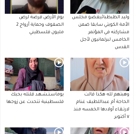
وليد الطبطبائيعضو مجلس
يوم الأرض فرصة لرص
الأمة الكويتي سابقا ضمن
الصفوف وحماية أرواح 2
مشاركته في المؤتمر
مليون فلسطيني
الخامس لبرلمانيون لأجل
القدس
وهبتهم لله هكذا قالت
يوماسـتـشـهـد قلتله بحبك
الحاجة أم عبداللطيف غنام
فلسطينية تتحدث عن زوجها
لارتـقـاء أولادها الخمسه منذ
٧ أكتوبر