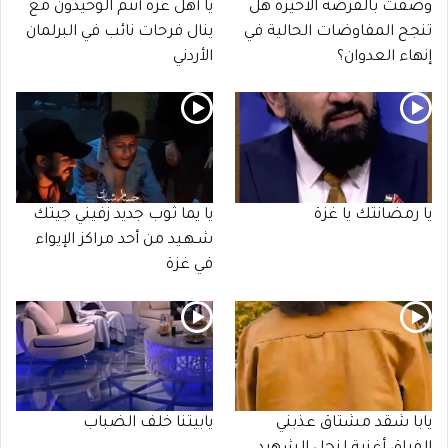
وُصفت بالفرصة الأخيرة هل
يا أهل غزة أنتم الوحيدون مع
تنجح المفاوضات الحالية في
ينال فرحات نائب في البرلمان
إنهاء العدوان؟
الأردني
يا رمضانتك يا غزة
يا يما ثوب جديد زفيني جيتك
شـهـيد من أحد مراكز الإيواء
في غزة
يابا شقد مشتاق عذبني
يابيتنا خلف الضباب