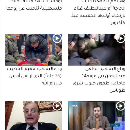
وهبتهم لله هكذا قالت
يوماسـتـشـهـد قلتله بحبك
الحاجة أم عبداللطيف غنام
فلسطينية تتحدث عن زوجها
لارتـقـاء أولادها الخمسه منذ
٧ أكتوبر
وداع الشـهـيد الطفل
وداعالشـهـيـد فهيم الخطيب
عبدالرحمن بني عودة14
(26 عاماً) الذي ارتـقـى أمس
عامامن طمون جنوب شرق
في رام الله
طوباس