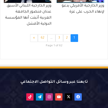
وزير الخارجية الأمريكي يدعو
وزير الخارجية اللبناني الأسبق
لإنهاء الحـرب على غزة
عدنان منصور الجامعة
العربية أثبتت أنها المؤسسة
الدولية الأفشل
»
62
…
3
2
1
Page 1 of 62
تابعنا عبر وسائل التواصل الاجتماعي
X
فيسبوك
يوتيوب
انستقرام
تيلقرام
‫TikTok