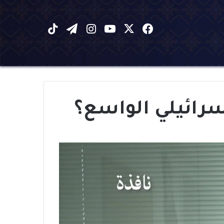
X
فيسبوك
يوتيوب
انستقرام
تيلقرام
‫TikTok
سرائيلي الواسع؟