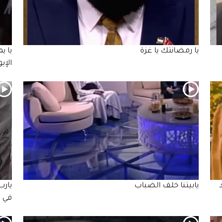
يا رمضانتك يا غزة
يا ي
الإي
يابيتنا خلف الضباب
يارب
في 