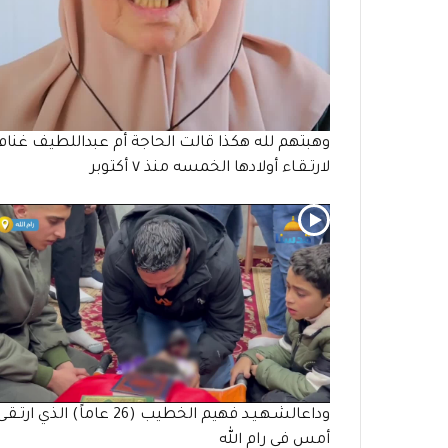
وهبتهم لله هكذا قالت الحاجة أم عبداللطيف غنام
لارتـقـاء أولادها الخمسه منذ ٧ أكتوبر
وداعالشـهـيـد فهيم الخطيب (26 عاماً) الذي ارتـقـ
أمس في رام الله