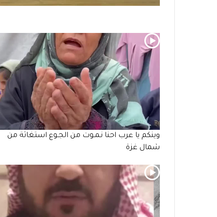
وينكم يا عرب احنا نـمـوت من الجـوع استغاثة من
شمال غزة