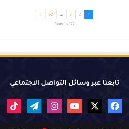
»
62
…
3
2
1
Page 1 of 62
تابعنا عبر وسائل التواصل الاجتماعي
X
فيسبوك
يوتيوب
انستقرام
تيلقرام
kTok