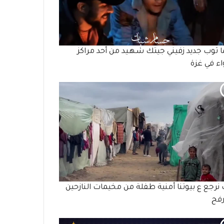
ما ثوب جديد زفيني جيتك شـهـيد من أحد مراكز
واء في غزة
 نرجع ع بيوتنا أمنية طفلة من مخيمات النازحين
رفح