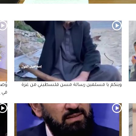
وينكم يا مسلمين رسالة مسن فلسطيني من غزة
وُصف
في إ