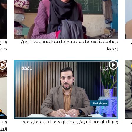
يوماسـتـشـهـد قلتله بحبك فلسطينية تتحدث عن
زوجها
طمو
ى
وزير الخارجية الأمريكي يدعو لإنهاء الحـرب على غزة
وزير
العر