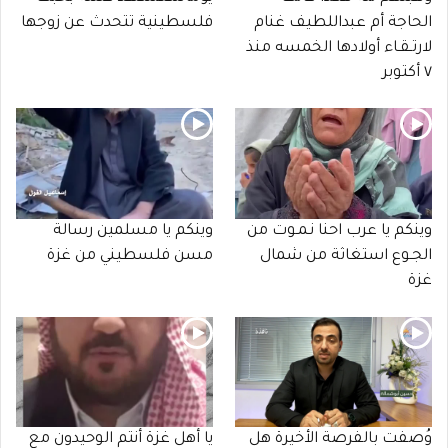
الحاجة أم عبداللطيف غنام
فلسطينية تتحدث عن زوجها
لارتـقـاء أولادها الخمسه منذ
٧ أكتوبر
وينكم يا عرب احنا نـمـوت من
وينكم يا مسلمين رسالة
الجـوع استغاثة من شمال
مسن فلسطيني من غزة
غزة
وُصفت بالفرصة الأخيرة هل
يا أهل غزة أنتم الوحيدون مع