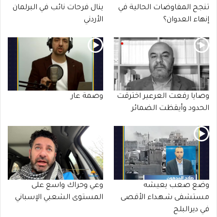
تنجح المفاوضات الحالية في
ينال فرحات نائب في البرلمان
إنهاء العدوان؟
الأردني
وصايا رفعت العرعير اخترقت
وصمة عار
الحدود وأيقظت الضمائر
وضع صعب يعيشه
وعي وحراك واسع على
مستشفى شـهـداء الأقصى
المستوى الشعبي الإسباني
في ديرالبلح