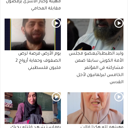
مهينة وكبار الأسرى يرفضون
مقابلة المحامي
وليد الطبطبائيعضو مجلس
يوم الأرض فرصة لرص
الأمة الكويتي سابقا ضمن
الصفوف وحماية أرواح 2
مشاركته في المؤتمر
مليون فلسطيني
الخامس لبرلمانيون لأجل
القدس
وهبتهم لله هكذا قالت
يوماسـتـشـهـد قلتله بحبك