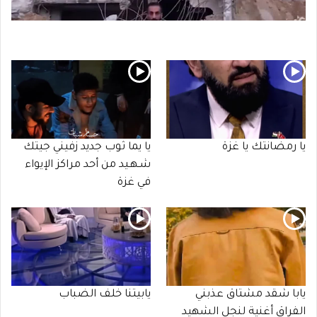
يا رمضانتك يا غزة
يا يما ثوب جديد زفيني جيتك
شـهـيد من أحد مراكز الإيواء
في غزة
يابا شقد مشتاق عذبني
يابيتنا خلف الضباب
الفراق أغنية لنجل الشهيد