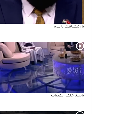
يا رمضانتك يا غزة
يابيتنا خلف الضباب