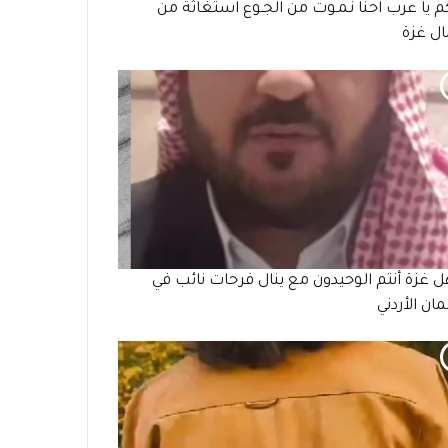
م يا عرب احنا نـمـوت من الجـوع استغاثة من
ل غزة
هل غزة أنتم الوحيدون مع ينال فرحات نائب في
مان الأردني