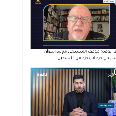
ة توضح موقف المـسـيـحـي منإسرائيلوأن
سـيـحـي جزء لا يتجزء من فلسطين