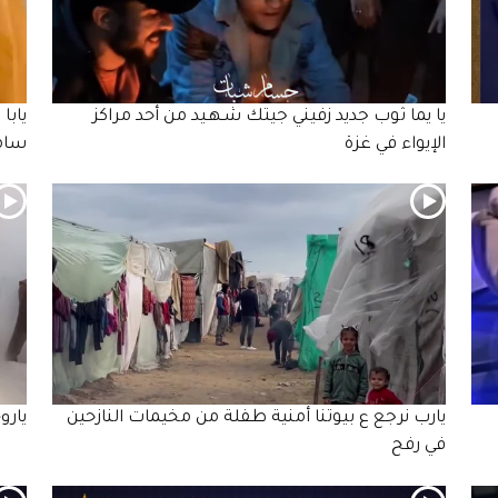
يا يما ثوب جديد زفيني جيتك شـهـيد من أحد مراكز
يابا
الإيواء في غزة
سامر
يارب نرجع ع بيوتنا أمنية طفلة من مخيمات النازحين
يارو
في رفح