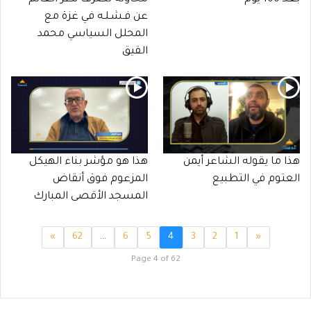
عن فـشـلـه في غزة مع
المحلل السياسي محمد
القيق
هذا ما يقوله الشاعر أيمن
هذا هو مؤشر بناء الهيكل
العتوم في التطبيع
المزعوم فوق أنقاض
المسجد الأقصى المبارك
»
62
…
6
5
4
3
2
1
«
Page 4 of 62