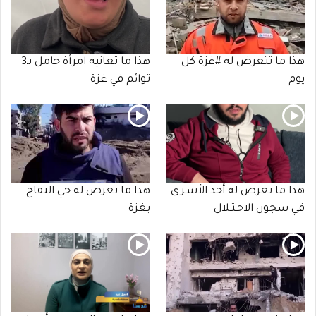
هذا ما تتعرض له #غزة كل
هذا ما تعانيه امرأة حامل بـ3
يوم
توائم في غزة
هذا ما تعرض له أحد الأسـرى
هذا ما تعرض له حي التفاح
في سجون الاحـتـلال
بغزة