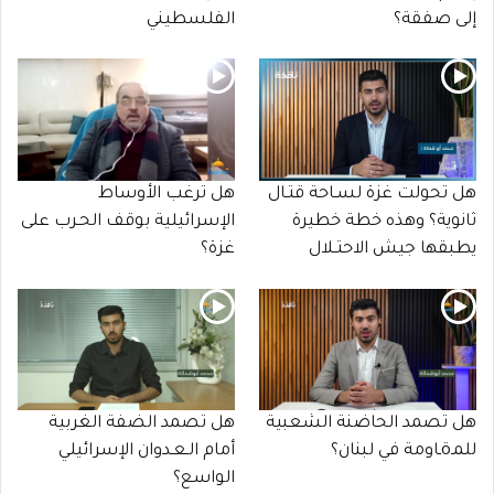
إلى صفقة؟
الفلسطيني
هل تحولت غزة لسـاحة قتـال
هل ترغب الأوساط
ثانوية؟ وهذه خطة خطيرة
الإسرائيلية بوقف الحـرب على
يطبقها جيش الاحتـلال
غزة؟
هل تصمد الحاضنة الشعبية
هل تصمد الضفة الغربية
للمـöـاومة في لبنان؟
أمام الـعـدوان الإسرائيلي
الواسع؟