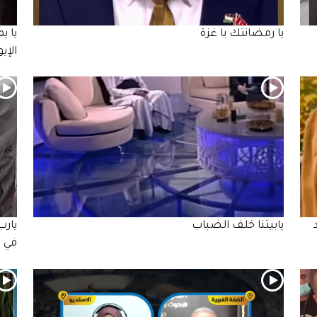
يا رمضانتك يا غزة
يا ي
الإي
يابيتنا خلف الضباب
يارب
في 