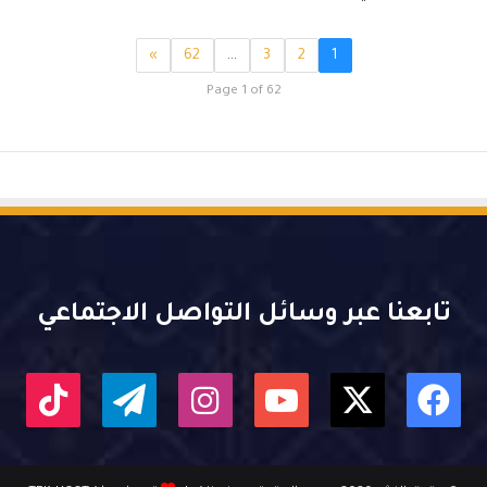
»
62
…
3
2
1
Page 1 of 62
تابعنا عبر وسائل التواصل الاجتماعي
X
فيسبوك
يوتيوب
انستقرام
تيلقرام
kTok