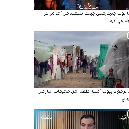
ما ثوب جديد زفيني جيتك شـهـيد من أحد مراكز
واء في غزة
 نرجع ع بيوتنا أمنية طفلة من مخيمات النازحين
رفح