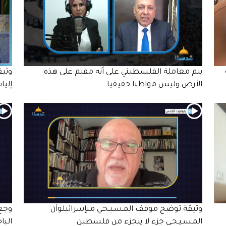
يتم معاملة الفلسطيني على أنه مقيم على هذه
وثيق
الأرض وليس مواطنا حقيقيا
إليا
وثيقة توضح موقف المـسـيـحـي منإسرائيلوأن
وجع 
المـسـيـحـي جزء لا يتجزء من فلسطين
البا