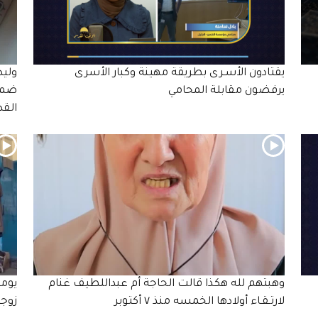
يقتادون الأسـرى بطريقة مهينة وكبار الأسرى
وليد
يرفضون مقابلة المحامي
ضمن 
الق
وهبتهم لله هكذا قالت الحاجة أم عبداللطيف غنام
يوما
لارتـقـاء أولادها الخمسه منذ ٧ أكتوبر
زوجه