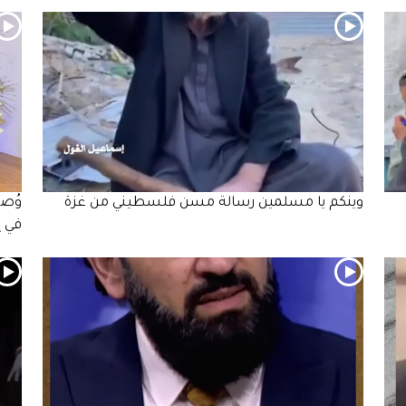
وينكم يا مسلمين رسالة مسن فلسطيني من غزة
وُصف
في إ