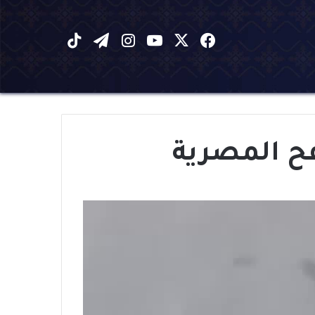
X
فيسبوك
يوتيوب
انستقرام
تيلقرام
‫TikTok
ح المصرية