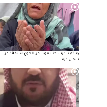
وينكم يا عرب احنا نـمـوت من الجـوع استغاثة من
شمال غزة