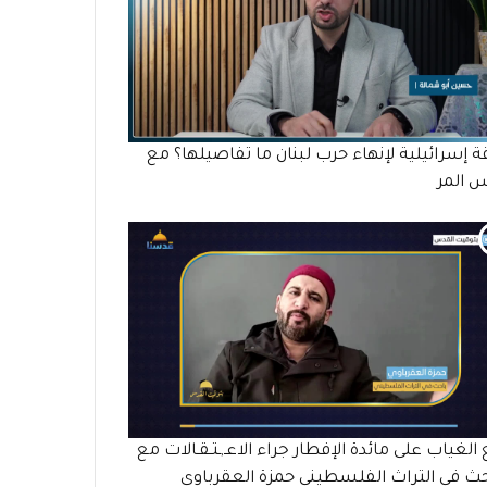
ة إسرائيلية لإنهاء حرب لبنان ما تفاصيلها؟ مع
س المر
الغياب على مائدة الإفطار جراء الاعـ,ـتـقـالات مع
حث في التراث الفلسطيني حمزة العقرباوي