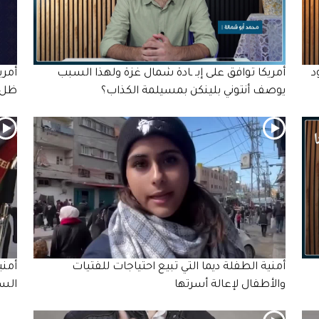
د
أمريكا توافق على إبـ ـادة شمال غزة ولهذا السبب
أمري
يوصف أنتوني بلينكن بمسيلمة الكذاب؟
ظل ا
أمنية الطفلة ديما التي تبيع احتياجات للفتيات
أمن
والأطفال لإعالة أسرتها
السر