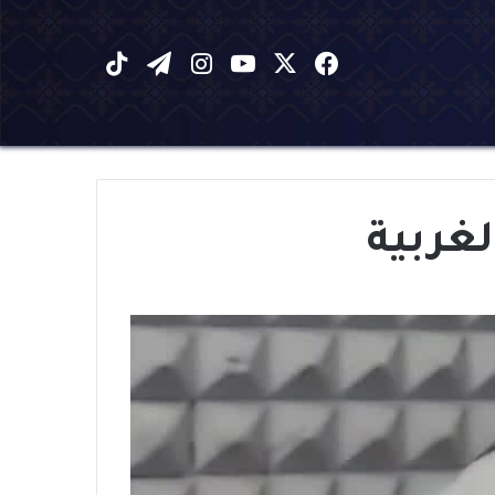
X
فيسبوك
يوتيوب
انستقرام
تيلقرام
‫TikTok
غربية