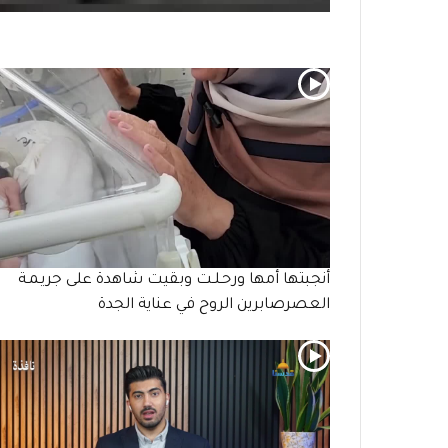
أنجبتها أمها ورحـلـت وبقيت شاهدة على جريـمـة
العصرصابرين الروح في عناية الجدة