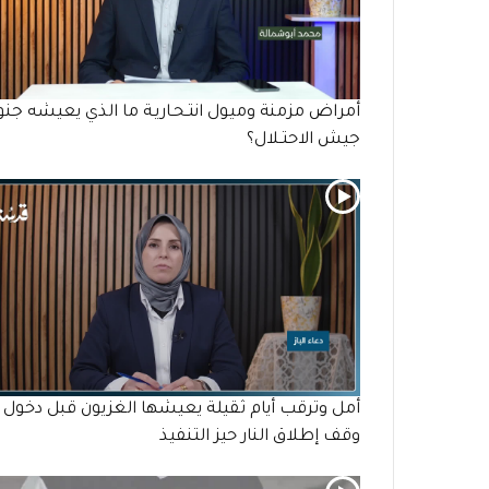
أمراض مزمنة وميول انتـحـاريـة ما الذي يعيشه جنو
جيش الاحتـلال؟
أمل وترقب أيام ثقيلة يعيشها الغزيون قبل دخول
وقف إطلاق النار حيز التنفيذ