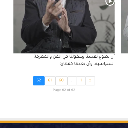
أن نطوع نفسنا وعقولنا في الفن والمعرفة
السياسية، وأن نعدها كمهارة
62
61
60
…
1
«
Page 62 of 62