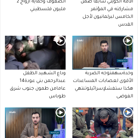
الأمة الكويتي سابقا ضمن
الصفوف وحماية أرواح 2
مشاركته في المؤتمر
مليون فلسطيني
الخامس لبرلمانيون لأجل
القدس
وحدةسهمتوجه الضربة
وداع الشـهـيد الطفل
الأقوى لعصابات المساعدات
عبدالرحمن بني عودة14
هكذا ستفشلإسرائيلوتنتهي
عامامن طمون جنوب شرق
الفوضى
طوباس