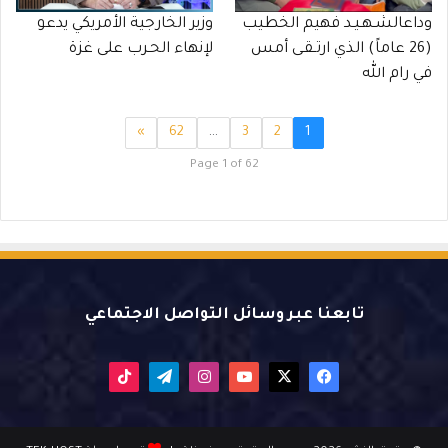
وداعالشـهـيـد فهيم الخطيب
وزير الخارجية الأمريكي يدعو
(26 عاماً) الذي ارتـقـى أمس
لإنهاء الحـرب على غزة
في رام الله
»
62
…
3
2
1
Page 1 of 62
تابعنا عبر وسائل التواصل الاجتماعي
X
فيسبوك
يوتيوب
انستقرام
تيلقرام
‫TikTok