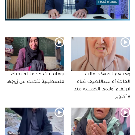
وهبتهم لله هكذا قالت
يوماسـتـشـهـد قلتله بحبك
الحاجة أم عبداللطيف غنام
فلسطينية تتحدث عن زوجها
لارتـقـاء أولادها الخمسه منذ
٧ أكتوبر