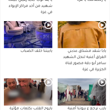
يا رمضانتك يا غزة
يا يما ثوب جديد زفيني جيتك
شـهـيد من أحد مراكز الإيواء
في غزة
يابا شقد مشتاق عذبني
يابيتنا خلف الضباب
الفراق أغنية لنجل الشهيد
سامر أبو دقة مصور قناة
الجزيرة في غزة
يارب نرجع ع بيوتنا أمنية
ياروح القلب بكلمات مؤثرة