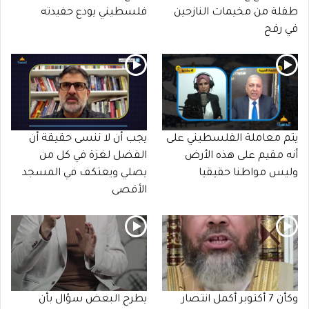
طفلة من مخيمات النازحين
فلسطيني يودع حفيدته
في رفح
يتم معاملة الفلسطيني على
يجب أن لا ننسى حقيقة أن
أنه مقيم على هذه الأرض
الفضل لغزة في كل من
وليس مواطنا حقيقيا
يصلي ويعتكف في المسجد
الأقصى
وكأن 7 أكتوبر أكمل انتصار
يطرح البعض سؤال بأن