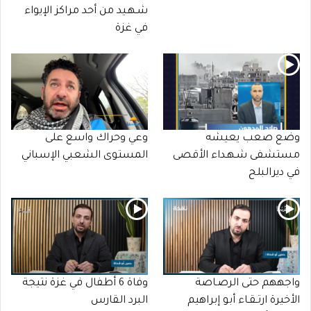
شـهـيد من أحد مراكز الإيواء
في غزة
وضع صعب يعيشه
وعي وحراك واسع على
مستشفى شـهـداء الأقصى
المستوى الشعبي الإسباني
في ديرالبلح
واجههم حتى الرصـاصة
وفاة 6 أطفال في غزة نتيجة
الأخيرة ارتـقـاء أبو إبراهيم
البرد القارس