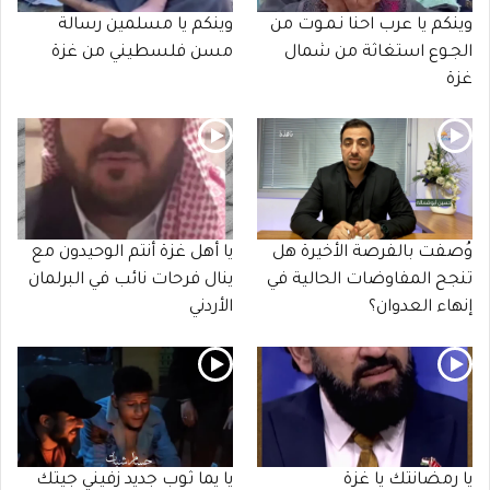
وينكم يا عرب احنا نـمـوت من
وينكم يا مسلمين رسالة
الجـوع استغاثة من شمال
مسن فلسطيني من غزة
غزة
وُصفت بالفرصة الأخيرة هل
يا أهل غزة أنتم الوحيدون مع
تنجح المفاوضات الحالية في
ينال فرحات نائب في البرلمان
إنهاء العدوان؟
الأردني
يا رمضانتك يا غزة
يا يما ثوب جديد زفيني جيتك