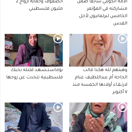
الأمة الكويتي سابقا ضمن
الصفوف وحماية أرواح 2
مشاركته في المؤتمر
مليون فلسطيني
الخامس لبرلمانيون لأجل
القدس
وهبتهم لله هكذا قالت
يوماسـتـشـهـد قلتله بحبك
الحاجة أم عبداللطيف غنام
فلسطينية تتحدث عن زوجها
لارتـقـاء أولادها الخمسه منذ
٧ أكتوبر