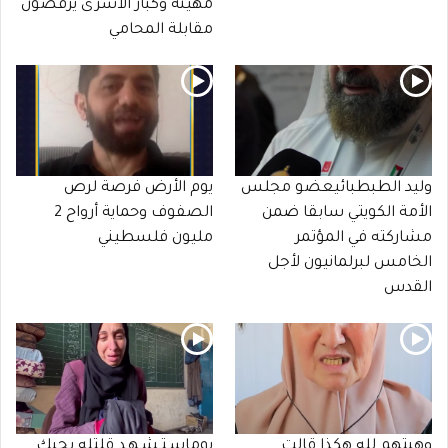
مهينة وكبار الأسرى يرفضون
مقابلة المحامي
وليد الطبطبائيعضو مجلس
يوم الأرض فرصة لرص
الأمة الكويتي سابقا ضمن
الصفوف وحماية أرواح 2
مشاركته في المؤتمر
مليون فلسطيني
الخامس لبرلمانيون لأجل
القدس
وهبتهم لله هكذا قالت
يوماسـتـشـهـد قلتله بحبك