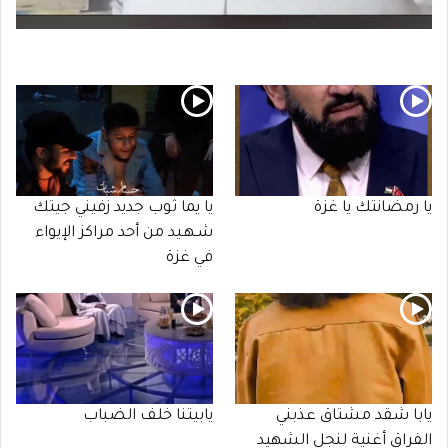
يا رمضانتك يا غزة
يا يما ثوب جديد زفيني جيتك
شـهـيد من أحد مراكز الإيواء
في غزة
يابا شقد مشتاق عذبني
يابيتنا خلف الضباب
الفراق أغنية لنجل الشهيد