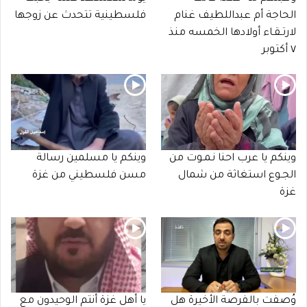
الحاجة أم عبداللطيف غنام
فلسطينية تتحدث عن زوجها
لارتـقـاء أولادها الخمسه منذ
٧ أكتوبر
وينكم يا عرب احنا نـمـوت من
وينكم يا مسلمين رسالة
الجـوع استغاثة من شمال
مسن فلسطيني من غزة
غزة
وُصفت بالفرصة الأخيرة هل
يا أهل غزة أنتم الوحيدون مع