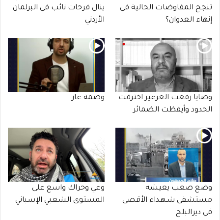
تنجح المفاوضات الحالية في
ينال فرحات نائب في البرلمان
إنهاء العدوان؟
الأردني
وصايا رفعت العرعير اخترقت
وصمة عار
الحدود وأيقظت الضمائر
وضع صعب يعيشه
وعي وحراك واسع على
مستشفى شـهـداء الأقصى
المستوى الشعبي الإسباني
في ديرالبلح