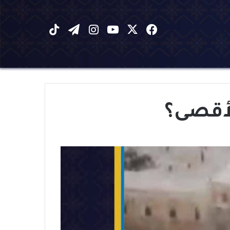
X
فيسبوك
يوتيوب
انستقرام
تيلقرام
‫TikTok
لأقصى؟