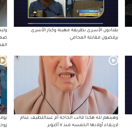
يقتادون الأسـرى بطريقة مهينة وكبار الأسرى
وليد
يرفضون مقابلة المحامي
ضمن 
الق
وهبتهم لله هكذا قالت الحاجة أم عبداللطيف غنام
يوما
لارتـقـاء أولادها الخمسه منذ ٧ أكتوبر
زوجه