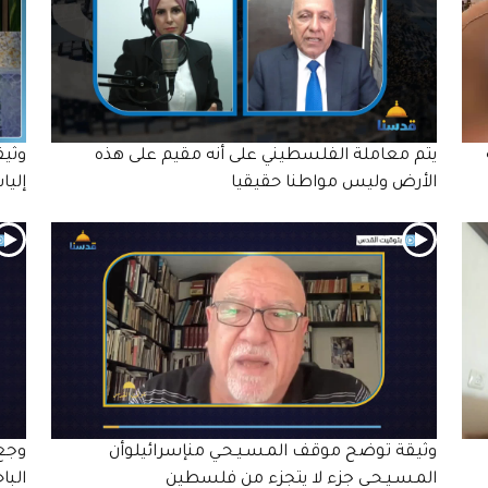
يتم معاملة الفلسطيني على أنه مقيم على هذه
وثيق
الأرض وليس مواطنا حقيقيا
إليا
وثيقة توضح موقف المـسـيـحـي منإسرائيلوأن
وجع 
المـسـيـحـي جزء لا يتجزء من فلسطين
البا