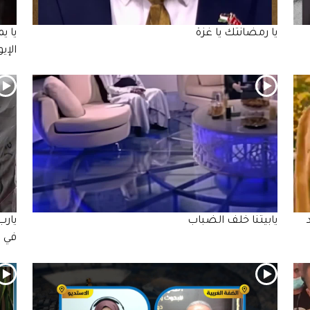
يا رمضانتك يا غزة
يا ي
الإي
يابيتنا خلف الضباب
يارب
في 