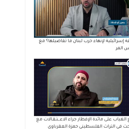
ة إسرائيلية لإنهاء حرب لبنان ما تفاصيلها؟ مع
س المر
الغياب على مائدة الإفطار جراء الاعـ,ـتـقـالات مع
حث في التراث الفلسطيني حمزة العقرباوي