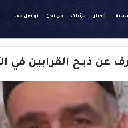
يسية
الأخبار
مرئيات
من نحن
تواصل معنا
رف عن ذبـح القرابين في ا