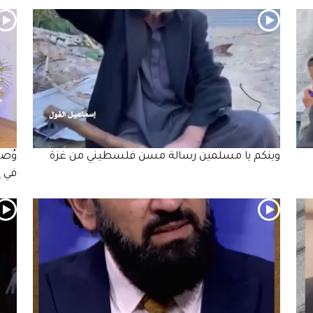
وينكم يا مسلمين رسالة مسن فلسطيني من غزة
وُصف
في إ