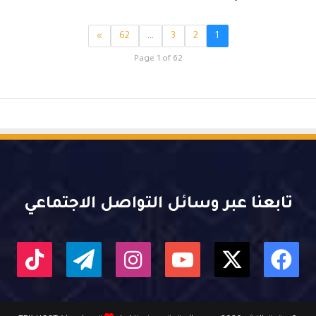
»
62
…
3
2
1
Page 1 of 62
تابعنا عبر وسائل التواصل الاجتماعي
X
فيسبوك
يوتيوب
انستقرام
تيلقرام
kTok