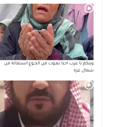
وينكم يا عرب احنا نـمـوت من الجـوع استغاثة من
شمال غزة