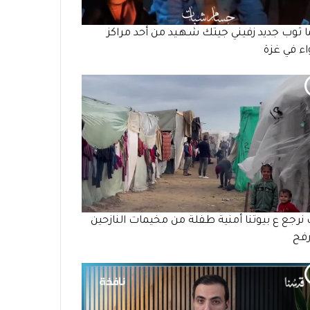
ما ثوب جديد زفيني جيتك شـهـيد من أحد مراكز
واء في غزة
 نرجع ع بيوتنا أمنية طفلة من مخيمات النازحين
رفح