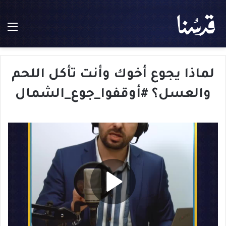
الق
لماذا يجوع أخوك وأنت تأكل اللحم
والعسل؟ #أوقفوا_جوع_الشمال