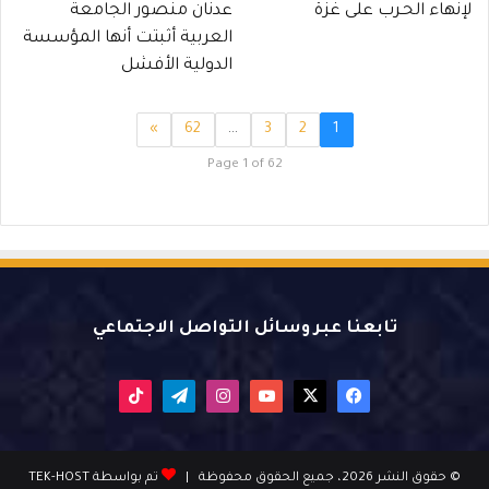
لإنهاء الحـرب على غزة
عدنان منصور الجامعة
العربية أثبتت أنها المؤسسة
الدولية الأفشل
»
62
…
3
2
1
Page 1 of 62
تابعنا عبر وسائل التواصل الاجتماعي
X
فيسبوك
يوتيوب
انستقرام
تيلقرام
‫TikTok
© حقوق النشر 2026، جميع الحقوق محفوظة |
تم بواسطة TEK-HOST