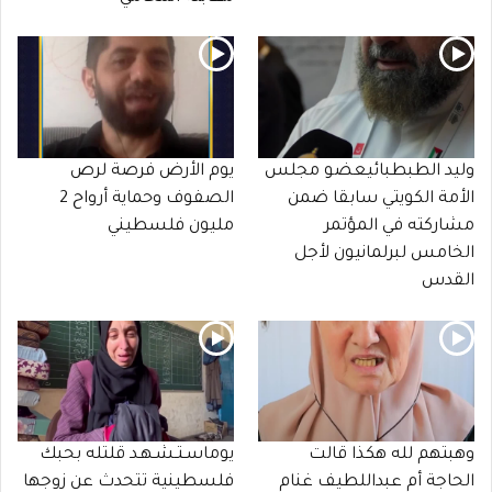
وليد الطبطبائيعضو مجلس
يوم الأرض فرصة لرص
الأمة الكويتي سابقا ضمن
الصفوف وحماية أرواح 2
مشاركته في المؤتمر
مليون فلسطيني
الخامس لبرلمانيون لأجل
القدس
وهبتهم لله هكذا قالت
يوماسـتـشـهـد قلتله بحبك
الحاجة أم عبداللطيف غنام
فلسطينية تتحدث عن زوجها