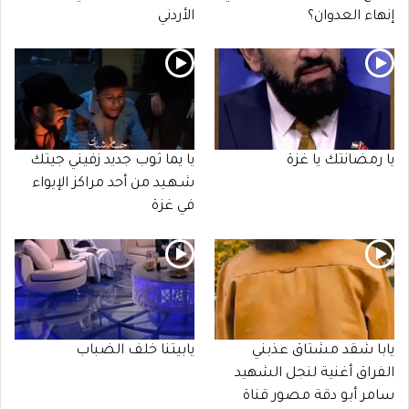
إنهاء العدوان؟
الأردني
يا رمضانتك يا غزة
يا يما ثوب جديد زفيني جيتك
شـهـيد من أحد مراكز الإيواء
في غزة
يابا شقد مشتاق عذبني
يابيتنا خلف الضباب
الفراق أغنية لنجل الشهيد
سامر أبو دقة مصور قناة