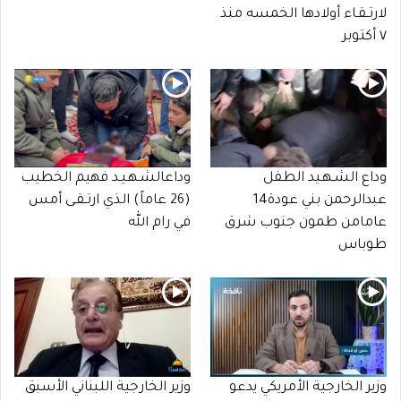
لارتـقـاء أولادها الخمسه منذ
٧ أكتوبر
وداع الشـهـيد الطفل
وداعالشـهـيـد فهيم الخطيب
عبدالرحمن بني عودة14
(26 عاماً) الذي ارتـقـى أمس
عامامن طمون جنوب شرق
في رام الله
طوباس
وزير الخارجية الأمريكي يدعو
وزير الخارجية اللبناني الأسبق