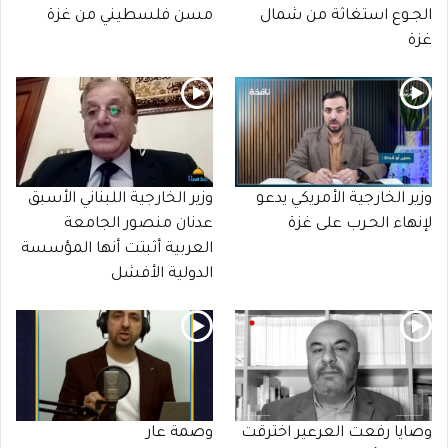
الجـوع استغاثة من شمال
مسن فلسطيني من غزة
غزة
وزير الخارجية الأمريكي يدعو
وزير الخارجية اللبناني الأسبق
لإنهاء الحـرب على غزة
عدنان منصور الجامعة
العربية أثبتت أنها المؤسسة
الدولية الأفشل
وصايا رفعت العرعير اخترقت
وصمة عار