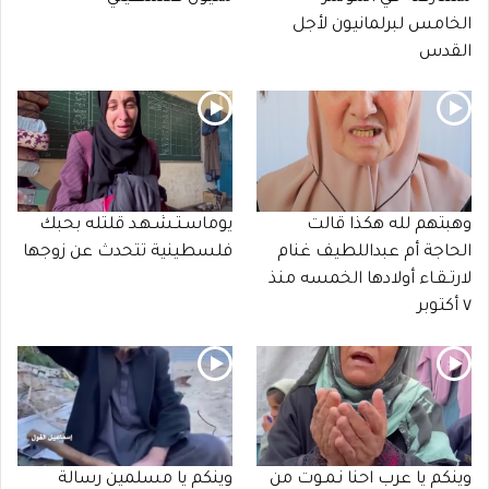
الخامس لبرلمانيون لأجل
القدس
وهبتهم لله هكذا قالت
يوماسـتـشـهـد قلتله بحبك
الحاجة أم عبداللطيف غنام
فلسطينية تتحدث عن زوجها
لارتـقـاء أولادها الخمسه منذ
٧ أكتوبر
وينكم يا عرب احنا نـمـوت من
وينكم يا مسلمين رسالة