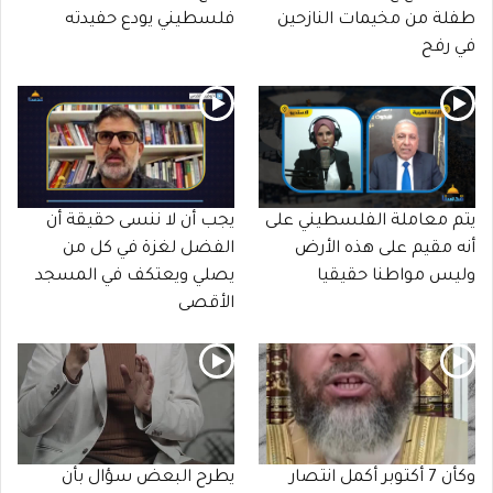
طفلة من مخيمات النازحين
فلسطيني يودع حفيدته
في رفح
يتم معاملة الفلسطيني على
يجب أن لا ننسى حقيقة أن
أنه مقيم على هذه الأرض
الفضل لغزة في كل من
وليس مواطنا حقيقيا
يصلي ويعتكف في المسجد
الأقصى
وكأن 7 أكتوبر أكمل انتصار
يطرح البعض سؤال بأن