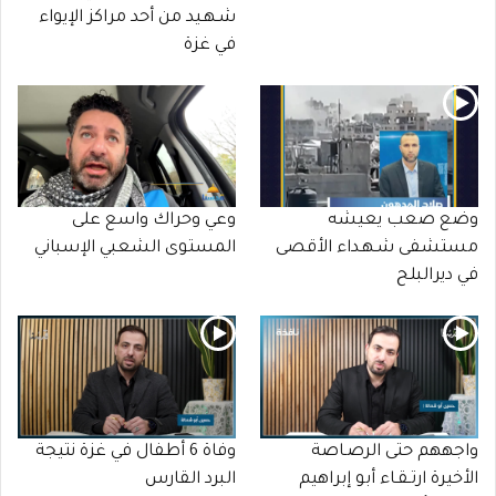
شـهـيد من أحد مراكز الإيواء
في غزة
وضع صعب يعيشه
وعي وحراك واسع على
مستشفى شـهـداء الأقصى
المستوى الشعبي الإسباني
في ديرالبلح
واجههم حتى الرصـاصة
وفاة 6 أطفال في غزة نتيجة
الأخيرة ارتـقـاء أبو إبراهيم
البرد القارس