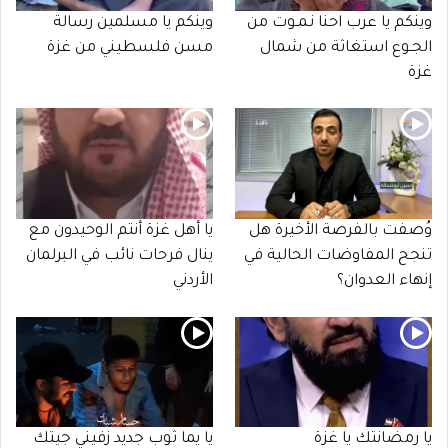
وينكم يا عرب احنا نـمـوت من
وينكم يا مسلمين رسالة
الجـوع استغاثة من شمال
مسن فلسطيني من غزة
غزة
وُصفت بالفرصة الأخيرة هل
يا أهل غزة أنتم الوحيدون مع
تنجح المفاوضات الحالية في
ينال فرحات نائب في البرلمان
إنهاء العدوان؟
الأردني
يا رمضانتك يا غزة
يا يما ثوب جديد زفيني جيتك