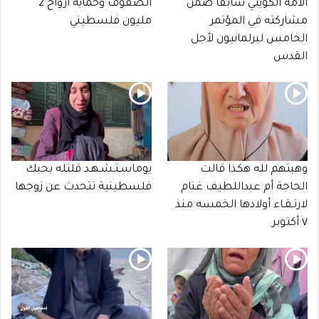
الأمة الكويتي سابقا ضمن
الصفوف وحماية أرواح 2
مشاركته في المؤتمر
مليون فلسطيني
الخامس لبرلمانيون لأجل
القدس
وهبتهم لله هكذا قالت
يوماسـتـشـهـد قلتله بحبك
الحاجة أم عبداللطيف غنام
فلسطينية تتحدث عن زوجها
لارتـقـاء أولادها الخمسه منذ
٧ أكتوبر