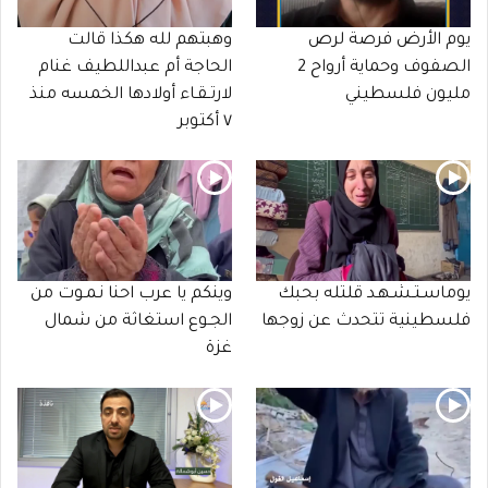
يوم الأرض فرصة لرص
وهبتهم لله هكذا قالت
الصفوف وحماية أرواح 2
الحاجة أم عبداللطيف غنام
مليون فلسطيني
لارتـقـاء أولادها الخمسه منذ
٧ أكتوبر
يوماسـتـشـهـد قلتله بحبك
وينكم يا عرب احنا نـمـوت من
فلسطينية تتحدث عن زوجها
الجـوع استغاثة من شمال
غزة