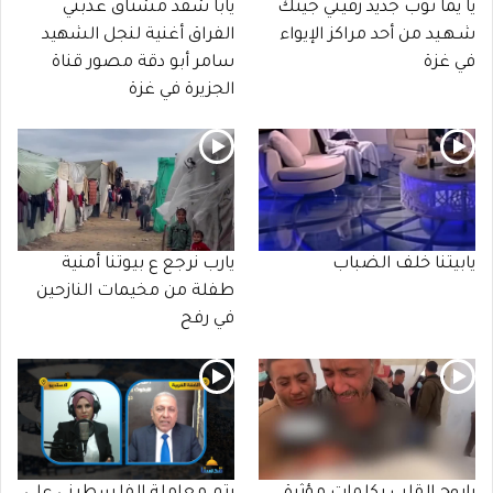
يا يما ثوب جديد زفيني جيتك
يابا شقد مشتاق عذبني
شـهـيد من أحد مراكز الإيواء
الفراق أغنية لنجل الشهيد
في غزة
سامر أبو دقة مصور قناة
الجزيرة في غزة
يابيتنا خلف الضباب
يارب نرجع ع بيوتنا أمنية
طفلة من مخيمات النازحين
في رفح