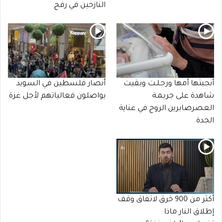
النازحين في رفح
أنجبتها أمها ورحـلـت وبقيت
أنصار فلسطين في السويد
شاهدة على جريـمـة
يواصلون فعالياتهم لأجل غزة
العصرصابرين الروح في عناية
الجدة
أكثر من 900 خرق لاتفاق وقف
إطلاق النار ماذا