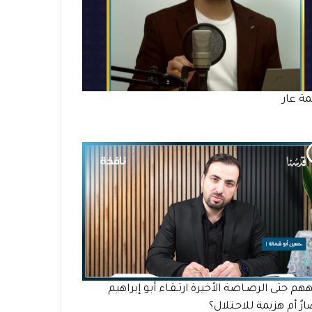
ة عار
هم حتى الرصـاصة الأخيرة ارتـقـاء أبو إبراهيم
ارٌ أم هزيمة للاحـتلال؟