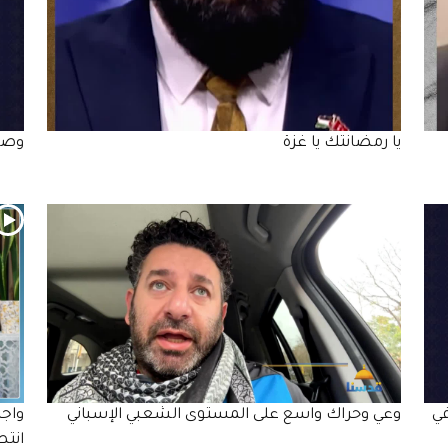
يا رمضانتك يا غزة
وصم
ي
وعي وحراك واسع على المستوى الشعبي الإسباني
واجه
انتص