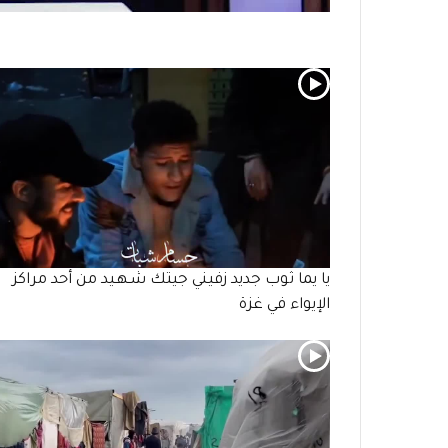
يا يما ثوب جديد زفيني جيتك شـهـيد من أحد مراكز
الإيواء في غزة