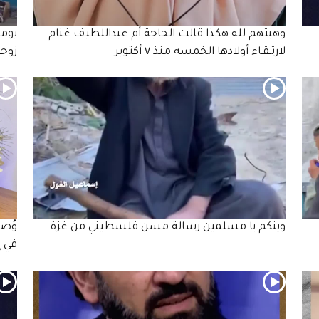
وهبتهم لله هكذا قالت الحاجة أم عبداللطيف غنام
يوما
لارتـقـاء أولادها الخمسه منذ ٧ أكتوبر
زوجه
وينكم يا مسلمين رسالة مسن فلسطيني من غزة
وُصف
في إ