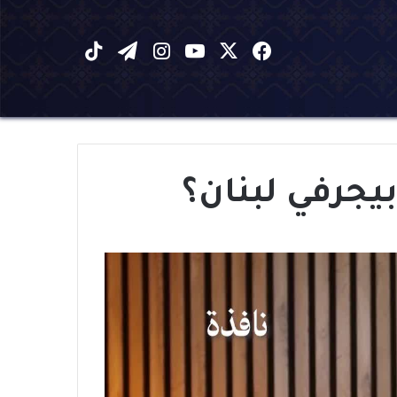
X
فيسبوك
يوتيوب
انستقرام
تيلقرام
‫TikTok
يجرفي لبنان؟