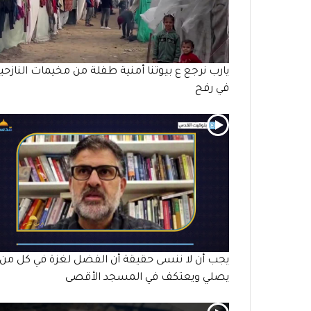
يارب نرجع ع بيوتنا أمنية طفلة من مخيمات النازحي
في رفح
يجب أن لا ننسى حقيقة أن الفضل لغزة في كل من
يصلي ويعتكف في المسجد الأقصى