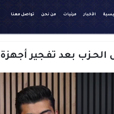
يسية
الأخبار
مرئيات
من نحن
تواصل معنا
لحـزب بعد تفـجير أجهزةب