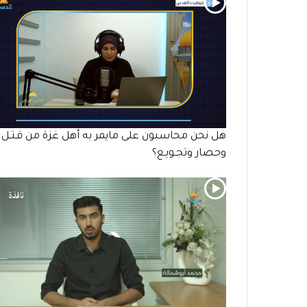
هل نحن محاسبون على مايمر به أهل غزة من قـتـل
وحصار وتجـويـع؟