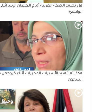
هل تصمد الضفة الغربية أمام الـعـدوان الإسرائيلي
الواسع؟
هكذا تم تـهديد الأسـيرات المحـررات أثناء خروجهن 
السجون