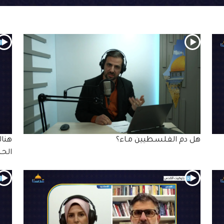
هل دم الفـلسـطيين مـاء؟
هناك
الحـ