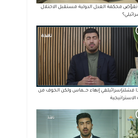
قوّض محكمة العدل الدولية مستقبل الاحتلال
رائيلي؟
 فشلتإسرائيلفي إنهاء حـ,ـماس ولكن الخوف من
الاستراتيجية