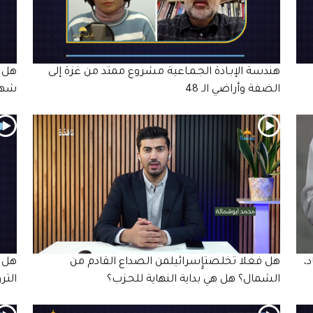
هندسة الإبـادة الجـمـاعية مشروع ممتد من غزة إلى
هل 
الضفة وأراضي الـ 48
شهر
،
هل فعلا تخلصتإٍسرائيلمن الصداع القادم من
هل ن
الشمال؟ هل هي بداية النهاية للحـزب؟
التر