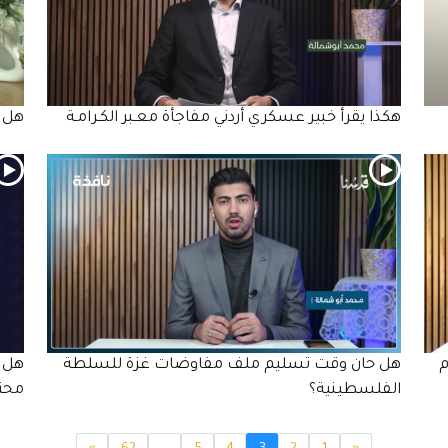
هكذا يقرأ خبير عسكري أردني مفاجأة معـبر الكـرامـة
هل ت
م
هل حان وقت تسليم ملف مفاوضات غزة للسلطة
هل أ
الفلسطينية؟
محتم