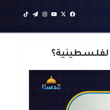
X
فيسبوك
يوتيوب
انستقرام
تيلقرام
‫TikTok
الفلـسـطينية؟