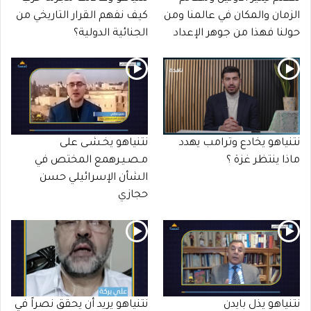
الزمان والمكان في عالمنا ومن
كيف نفهم القرار التاريخي من
حولنا فهذا من جوهر الإعداد
الجنائية الدولية؟
نتنياهو يخادع وترامب يهدد
نتنياهو يخـشـى على
ماذا ينتظر غزة ؟
مـصـيـرهمع المختص في
الشأن الإسرائيلي حسن
حجازي
نتنياهو يذل بايدن
نتنياهو يريد أن يحقق نصراً في