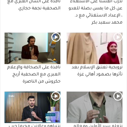
ندرب أنفسنا على الاستغناء
نافذة على الشأن العبري مع
عن كل ما يمس بصلة للعدو
الصحفية نجمة حجازي
، الإعداد الاستغنائي مع د.
محمد سعيد بكر
نرويجية تعتنق الإسلام بعد
نافذة على الصحافة والإعلام
تأثرها بصـمـود أهالي غزة
العبري مع الصحفية أريج
حكروش من الناصرة
نتعلم سِير الأولين ومعالم
نتنياهو وغالانت مجرما حرب