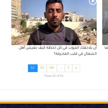
ما
أن يلاحقك المـوت في كل لحظة كيف يعيش أهل
الشمال في قلب المحـرقة؟
62
61
60
…
1
«
Page 62 of 62