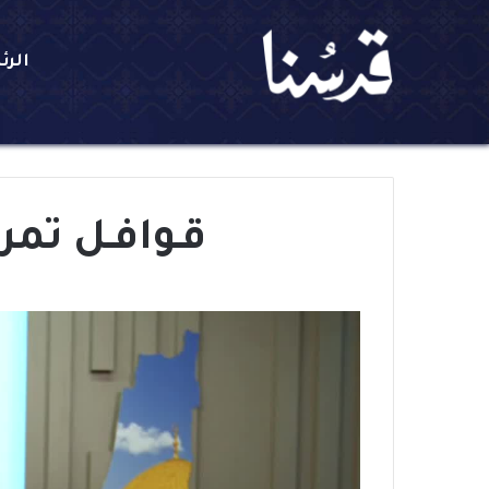
الرئ
قـوافـل تمر