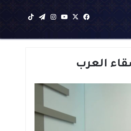
X
فيسبوك
يوتيوب
انستقرام
تيلقرام
‫TikTok
شقاء العرب