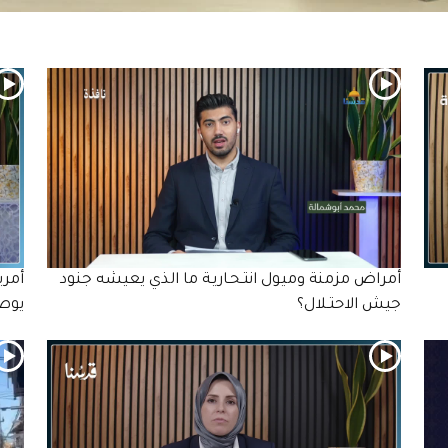
أمراض مزمنة وميول انتـحـاريـة ما الذي يعيشه جنود
أمري
جيش الاحتـلال؟
يوصف