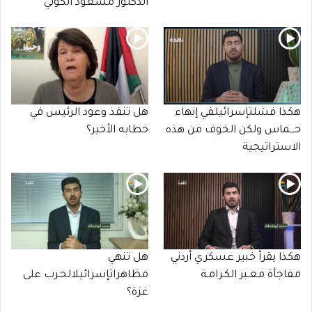
الدكتور مسعود الكوني
هكذا فشلتإسرائيلفي إنهاء
هل تنفذ وعود الرئيس في
حـ,ـماس ولكن الخوف من هذه
خطابه الأخير؟
الاستراتيجية
هكذا يقرأ خبير عسكري أردني
هل تنهي
مفاجأة معـبر الكـرامـة
مظاهراتإسرائيلالحـرب على
غزة؟