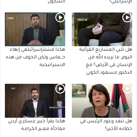
الإسرائيلي؟
السجون
هل تلبي المشاريع القرآنية
هكذا فشلتإسرائيلفي إنهاء
اليوم، ما يريده الله من
حـ,ـماس ولكن الخوف من هذه
الإنسان في الأرض؟ مع
الاستراتيجية
الدكتور مسعود الكوني
هل تنفذ وعود الرئيس في
هكذا يقرأ خبير عسكري أردني
خطابه الأخير؟
مفاجأة معـبر الكـرامـة