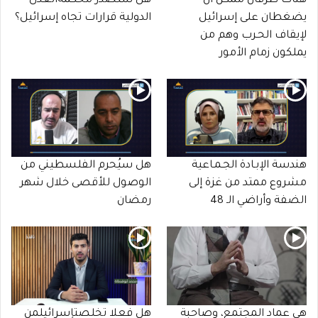
هناك طرفان ممكن أن
هل ستصدر محكمةالعدل
يضغطان على إسرائيل
الدولية قرارات تجاه إسرائيل؟
لإيقاف الحـرب وهم من
يملكون زمام الأمور
هندسة الإبـادة الجـمـاعية
هل سيُحرم الفلسطيني من
مشروع ممتد من غزة إلى
الوصول للأقصى خلال شهر
الضفة وأراضي الـ 48
رمضان
هي عماد المجتمع، وصاحبة
هل فعلا تخلصتإٍسرائيلمن