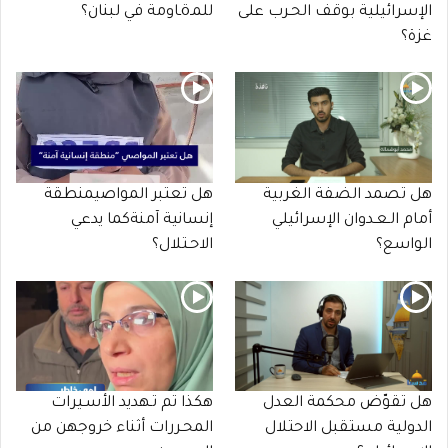
الإسرائيلية بوقف الحـرب على
للمـöـاومة في لبنان؟
غزة؟
هل تصمد الضفة الغربية
هل تعتبر المواصيمنطقة
أمام الـعـدوان الإسرائيلي
إنسانية آمنةكما يدعي
الواسع؟
الاحـتلال؟
هل تقوّض محكمة العدل
هكذا تم تـهديد الأسـيرات
الدولية مستقبل الاحتلال
المحـررات أثناء خروجهن من