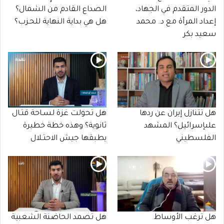
الدور المتقدم في الجهاد،
الصداع القادم من الشمال؟
إعداد المرأة مع د. محمد
هل هي بداية النهاية للحـزب؟
سعيد بكر
هل تتنازل إيران عن ردها
هل تحولت غزة لسـاحة قتـال
علىإسرائيل؟ المشهد
ثانوية؟ وهذه خطة خطيرة
الفلسطيني
يطبقها جيش الاحتـلال
هل ترغب الأوساط
هل تصمد الحاضنة الشعبية