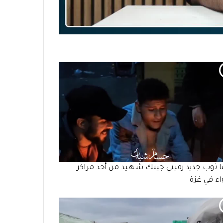
ما ثوب جديد زفيني جيتك شـهـيد من أحد مراكز
واء في غزة