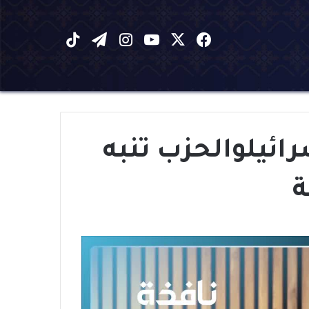
X
فيسبوك
يوتيوب
انستقرام
تيلقرام
‫TikTok
رائيلوالحزب تنبه
ة