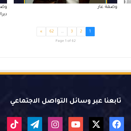
وصمة عار
وضع
ديرا
»
62
…
3
2
1
Page 1 of 62
تابعنا عبر وسائل التواصل الاجتماعي
X
فيسبوك
يوتيوب
انستقرام
تيلقرام
kTok