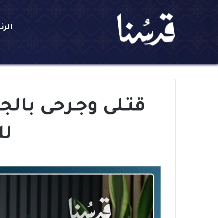
الرئ
قتـلى وجـرحى بالج
لل