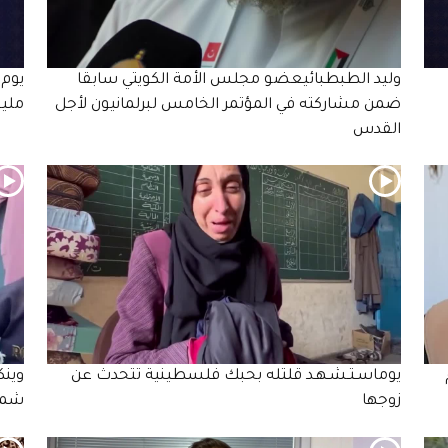
وليد الطبطبائيعضو مجلس الأمة الكويتي سابقا
ضمن مشاركته في المؤتمر الخامس لبرلمانيون لأجل
ملي
القدس
يوماسـتـشـهـد قلتله بحبك فلسطينية تتحدث عن
وينك
زوجها
شما