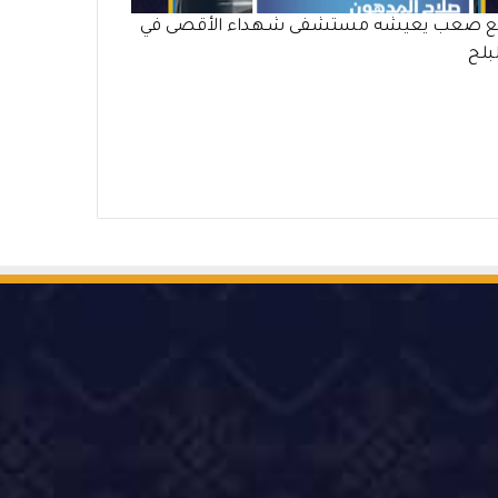
 صعب يعيشه مستشفى شـهـداء الأقصى في
لبلح
‫Ti