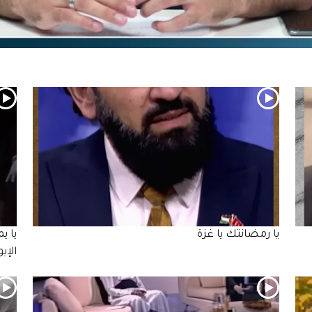
يا رمضانتك يا غزة
يا ي
الإي