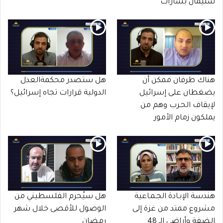
سليمان بشارات
هناك طرفان ممكن أن
هل ستصدر محكمةالعدل
يضغطان على إسرائيل
الدولية قرارات تجاه إسرائيل؟
لإيقاف الحـرب وهم من
يملكون زمام الأمور
هندسة الإبـادة الجـمـاعية
هل سيُحرم الفلسطيني من
مشروع ممتد من غزة إلى
الوصول للأقصى خلال شهر
الضفة وأراضي الـ 48
رمضان