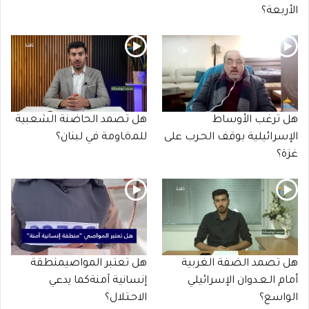
الأربعة؟
هل ترغب الأوساط
هل تصمد الحاضنة الشعبية
الإسرائيلية بوقف الحـرب على
للمـöـاومة في لبنان؟
غزة؟
هل تصمد الضفة الغربية
هل تعتبر المواصيمنطقة
أمام الـعـدوان الإسرائيلي
إنسانية آمنةكما يدعي
الواسع؟
الاحـتلال؟