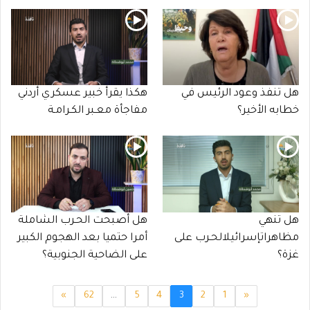
هل تنفذ وعود الرئيس في
هكذا يقرأ خبير عسكري أردني
خطابه الأخير؟
مفاجأة معـبر الكـرامـة
هل تنهي
هل أصبحت الحـرب الشاملة
مظاهراتإسرائيلالحـرب على
أمرا حتميا بعد الهجوم الكبير
غزة؟
على الضاحية الجنوبية؟
»
62
…
5
4
3
2
1
«