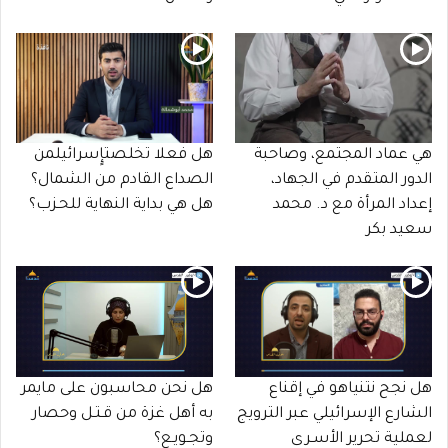
هي عماد المجتمع، وصاحبة
هل فعلا تخلصتإٍسرائيلمن
الدور المتقدم في الجهاد،
الصداع القادم من الشمال؟
إعداد المرأة مع د. محمد
هل هي بداية النهاية للحـزب؟
سعيد بكر
هل نجح نتنياهو في إقناع
هل نحن محاسبون على مايمر
الشارع الإسرائيلي عبر الترويج
به أهل غزة من قـتـل وحصار
لعملية تحرير الأسـرى
وتجـويـع؟