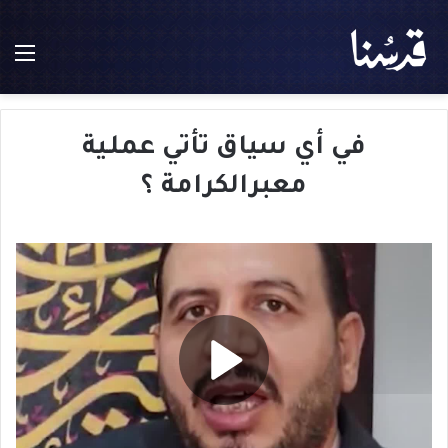
الق
في أي سياق تأتي عملـية
معبرالكرامة ؟