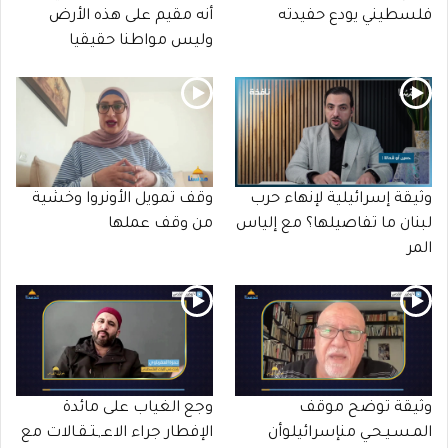
فلسطيني يودع حفيدته
أنه مقيم على هذه الأرض
وليس مواطنا حقيقيا
وثيقة إسرائيلية لإنهاء حرب
وقف تمويل الأونروا وخشية
لبنان ما تفاصيلها؟ مع إلياس
من وقف عملها
المر
وثيقة توضح موقف
وجع الغياب على مائدة
المـسـيـحـي منإسرائيلوأن
الإفطار جراء الاعـ,ـتـقـالات مع