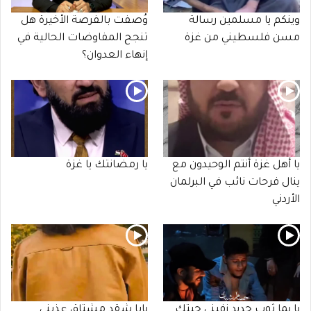
وينكم يا مسلمين رسالة
وُصفت بالفرصة الأخيرة هل
مسن فلسطيني من غزة
تنجح المفاوضات الحالية في
إنهاء العدوان؟
يا أهل غزة أنتم الوحيدون مع
يا رمضانتك يا غزة
ينال فرحات نائب في البرلمان
الأردني
يا يما ثوب جديد زفيني جيتك
يابا شقد مشتاق عذبني