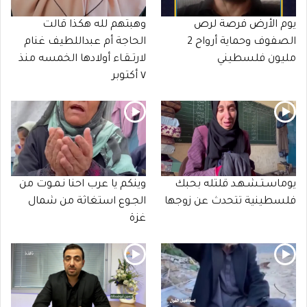
يوم الأرض فرصة لرص
وهبتهم لله هكذا قالت
الصفوف وحماية أرواح 2
الحاجة أم عبداللطيف غنام
مليون فلسطيني
لارتـقـاء أولادها الخمسه منذ
٧ أكتوبر
يوماسـتـشـهـد قلتله بحبك
وينكم يا عرب احنا نـمـوت من
فلسطينية تتحدث عن زوجها
الجـوع استغاثة من شمال
غزة