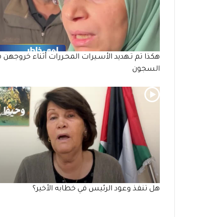
هكذا تم تـهديد الأسـيرات المحـررات أثناء خروجهن 
السجون
هل تنفذ وعود الرئيس في خطابه الأخير؟