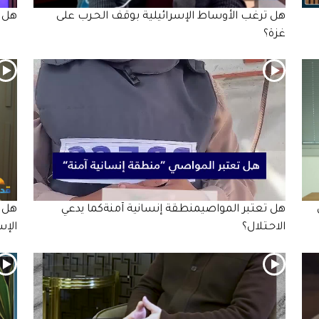
هل ترغب الأوساط الإسرائيلية بوقف الحـرب على
هل تص
غزة؟
هل تعتبر المواصيمنطقة إنسانية آمنةكما يدعي
هل ت
الاحـتلال؟
الإس