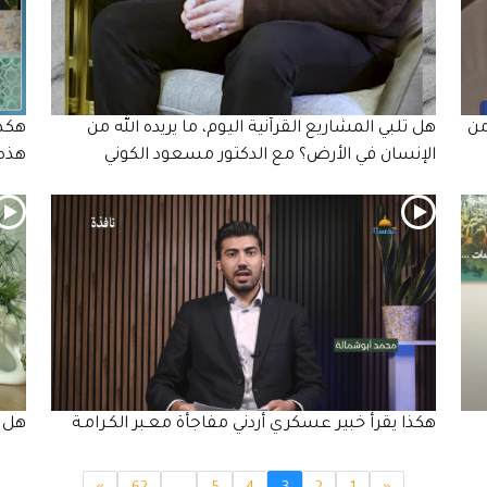
من
هل تلبي المشاريع القرآنية اليوم، ما يريده الله من
هكذا
الإنسان في الأرض؟ مع الدكتور مسعود الكوني
هذه 
هكذا يقرأ خبير عسكري أردني مفاجأة معـبر الكـرامـة
هل ت