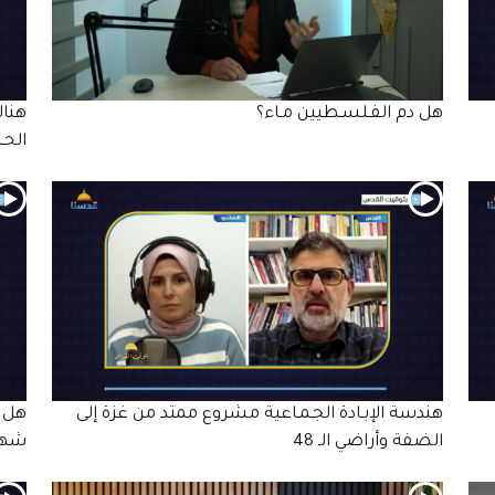
هل دم الفـلسـطيين مـاء؟
هناك
الحـ
هندسة الإبـادة الجـمـاعية مشروع ممتد من غزة إلى
هل 
الضفة وأراضي الـ 48
شهر