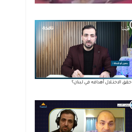
قق الاحتـلال أهدافه في لبنان؟