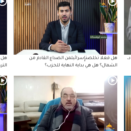
،
هل فعلا تخلصتإٍسرائيلمن الصداع القادم من
هل ن
الشمال؟ هل هي بداية النهاية للحـزب؟
التر