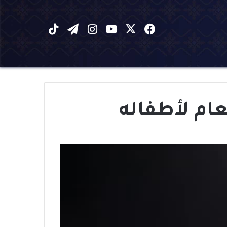
X
فيسبوك
يوتيوب
انستقرام
تيلقرام
‫TikTok
ام لأطفاله