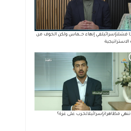
 فشلتإسرائيلفي إنهاء حـ,ـماس ولكن الخوف من
الاستراتيجية
نهي مظاهراتإسرائيلالحـرب على غزة؟