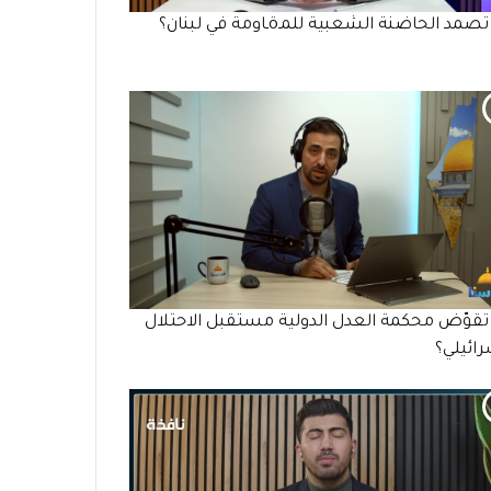
مد الحاضنة الشعبية للمـöـاومة في لبنان؟
قوّض محكمة العدل الدولية مستقبل الاحتلال
رائيلي؟