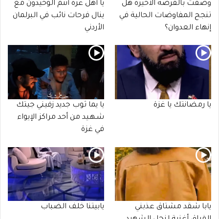
وُصفت بالفرصة الأخيرة هل
يا أهل غزة أنتم الوحيدون مع
تنجح المفاوضات الحالية في
ينال فرحات نائب في البرلمان
إنهاء العدوان؟
الأردني
يا رمضانتك يا غزة
يا يما ثوب جديد زفيني جيتك
شـهـيد من أحد مراكز الإيواء
في غزة
يابا شقد مشتاق عذبني
يابيتنا خلف الضباب