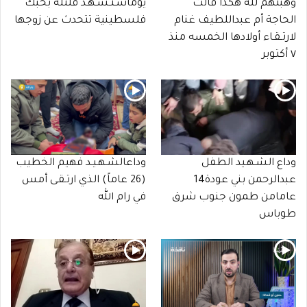
وهبتهم لله هكذا قالت
يوماسـتـشـهـد قلتله بحبك
الحاجة أم عبداللطيف غنام
فلسطينية تتحدث عن زوجها
لارتـقـاء أولادها الخمسه منذ
٧ أكتوبر
وداع الشـهـيد الطفل
وداعالشـهـيـد فهيم الخطيب
عبدالرحمن بني عودة14
(26 عاماً) الذي ارتـقـى أمس
عامامن طمون جنوب شرق
في رام الله
طوباس