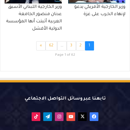
وزير الخارجية الأمريكي يدعو
وزير الخارجية اللبناني الأسبق
لإنهاء الحـرب على غزة
عدنان منصور الجامعة
العربية أثبتت أنها المؤسسة
الدولية الأفشل
»
62
…
3
2
1
Page 1 of 62
تابعنا عبر وسائل التواصل الاجتماعي
X
فيسبوك
يوتيوب
انستقرام
تيلقرام
‫TikTok