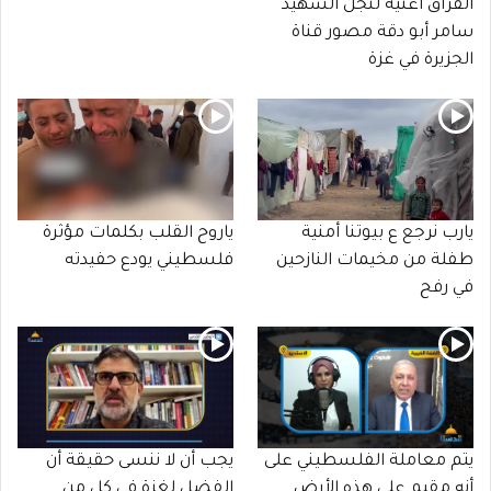
الفراق أغنية لنجل الشهيد
سامر أبو دقة مصور قناة
الجزيرة في غزة
يارب نرجع ع بيوتنا أمنية
ياروح القلب بكلمات مؤثرة
طفلة من مخيمات النازحين
فلسطيني يودع حفيدته
في رفح
يتم معاملة الفلسطيني على
يجب أن لا ننسى حقيقة أن
أنه مقيم على هذه الأرض
الفضل لغزة في كل من