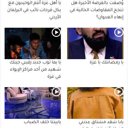
وُصفت بالفرصة الأخيرة هل
يا أهل غزة أنتم الوحيدون مع
تنجح المفاوضات الحالية في
ينال فرحات نائب في البرلمان
إنهاء العدوان؟
الأردني
يا رمضانتك يا غزة
يا يما ثوب جديد زفيني جيتك
شـهـيد من أحد مراكز الإيواء
في غزة
يابا شقد مشتاق عذبني
يابيتنا خلف الضباب