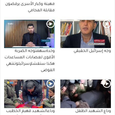
مهينة وكبار الأسرى يرفضون
مقابلة المحامي
وجه إسرائيل الحقيقي
وحدةسهمتوجه الضربة
الأقوى لعصابات المساعدات
هكذا ستفشلإسرائيلوتنتهي
الفوضى
وداع الشـهـيد الطفل
وداعالشـهـيـد فهيم الخطيب