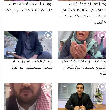
وهبتهم لله هكذا قالت
يوماسـتـشـهـد قلتله بحبك
الحاجة أم عبداللطيف غنام
فلسطينية تتحدث عن زوجها
لارتـقـاء أولادها الخمسه منذ
٧ أكتوبر
وينكم يا عرب احنا نـمـوت من
وينكم يا مسلمين رسالة
الجـوع استغاثة من شمال
مسن فلسطيني من غزة
غزة