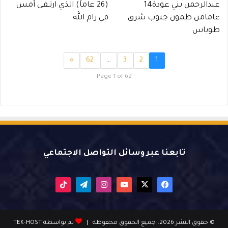
عبدالرحمن بني عودة14
(26 عاماً) الذي ارتـقـى أمس
عامامن طمون جنوب شرق
في رام الله
طوباس
»
62
…
3
2
1
Page 1 of 62
تابعنا عبر وسائل التواصل الاجتماعي
X
فيسبوك
يوتيوب
انستقرام
تيلقرام
‫TikTok
© حقوق النشر 2026، جميع الحقوق محفوظة |
تم بواسطة TEK-HOST