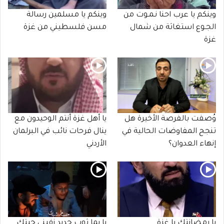
وينكم يا عرب احنا نـمـوت من
وينكم يا مسلمين رسالة
الجـوع استغاثة من شمال
مسن فلسطيني من غزة
غزة
وُصفت بالفرصة الأخيرة هل
يا أهل غزة أنتم الوحيدون مع
تنجح المفاوضات الحالية في
ينال فرحات نائب في البرلمان
إنهاء العدوان؟
الأردني
يا رمضانتك يا غزة
يا يما ثوب جديد زفيني جيتك