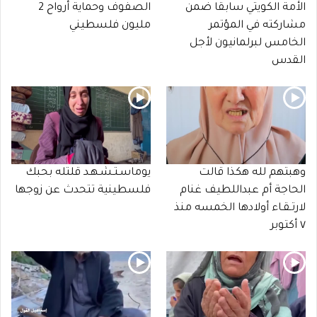
الأمة الكويتي سابقا ضمن
الصفوف وحماية أرواح 2
مشاركته في المؤتمر
مليون فلسطيني
الخامس لبرلمانيون لأجل
القدس
وهبتهم لله هكذا قالت
يوماسـتـشـهـد قلتله بحبك
الحاجة أم عبداللطيف غنام
فلسطينية تتحدث عن زوجها
لارتـقـاء أولادها الخمسه منذ
٧ أكتوبر