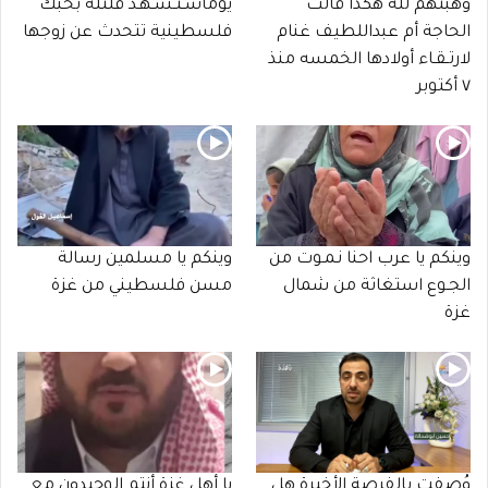
وهبتهم لله هكذا قالت
يوماسـتـشـهـد قلتله بحبك
الحاجة أم عبداللطيف غنام
فلسطينية تتحدث عن زوجها
لارتـقـاء أولادها الخمسه منذ
٧ أكتوبر
وينكم يا عرب احنا نـمـوت من
وينكم يا مسلمين رسالة
الجـوع استغاثة من شمال
مسن فلسطيني من غزة
غزة
وُصفت بالفرصة الأخيرة هل
يا أهل غزة أنتم الوحيدون مع