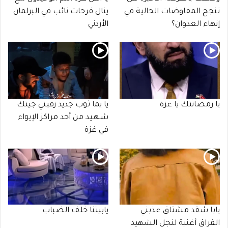
تنجح المفاوضات الحالية في
ينال فرحات نائب في البرلمان
إنهاء العدوان؟
الأردني
يا رمضانتك يا غزة
يا يما ثوب جديد زفيني جيتك
شـهـيد من أحد مراكز الإيواء
في غزة
يابا شقد مشتاق عذبني
يابيتنا خلف الضباب
الفراق أغنية لنجل الشهيد