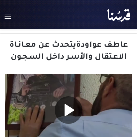
الق
عاطف عواودةيتحدث عن معـانـاة
الاعـتقال والأسـر داخل السـجـون