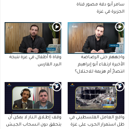
سامر أبو دقة مصور قناة
الجزيرة في غزة
واجههم حتى الرصـاصة
وفاة 6 أطفال في غزة نتيجة
الأخيرة ارتـقـاء أبو إبراهيم
البرد القارس
انتصارٌ أم هزيمة للاحـتلال؟
واقع العامل الفلسطيني في
وقف إطـلاق الـنـار لا يمكن أن
ظل استمرار الحـرب على غزة
يتحقق دون انـسحاب الجـيـش