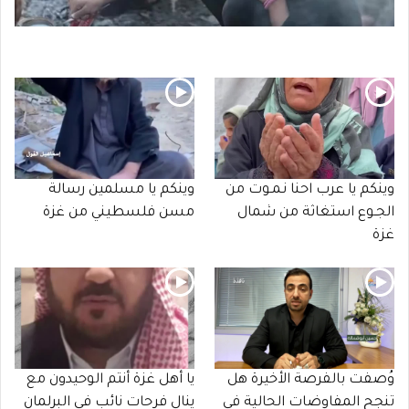
وينكم يا عرب احنا نـمـوت من
وينكم يا مسلمين رسالة
الجـوع استغاثة من شمال
مسن فلسطيني من غزة
غزة
وُصفت بالفرصة الأخيرة هل
يا أهل غزة أنتم الوحيدون مع
تنجح المفاوضات الحالية في
ينال فرحات نائب في البرلمان