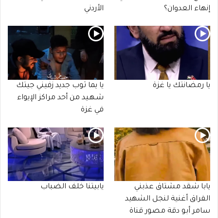
إنهاء العدوان؟
الأردني
يا رمضانتك يا غزة
يا يما ثوب جديد زفيني جيتك
شـهـيد من أحد مراكز الإيواء
في غزة
يابا شقد مشتاق عذبني
يابيتنا خلف الضباب
الفراق أغنية لنجل الشهيد
سامر أبو دقة مصور قناة