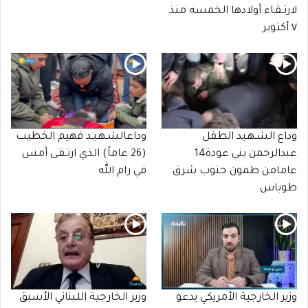
لارتـقـاء أولادها الخمسه منذ
٧ أكتوبر
وداع الشـهـيد الطفل
وداعالشـهـيـد فهيم الخطيب
عبدالرحمن بني عودة14
(26 عاماً) الذي ارتـقـى أمس
عامامن طمون جنوب شرق
في رام الله
طوباس
وزير الخارجية الأمريكي يدعو
وزير الخارجية اللبناني الأسبق