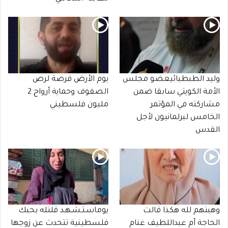
وليد الطبطبائيعضو مجلس
يوم الأرض فرصة لرص
الأمة الكويتي سابقا ضمن
الصفوف وحماية أرواح 2
مشاركته في المؤتمر
مليون فلسطيني
الخامس لبرلمانيون لأجل
القدس
وهبتهم لله هكذا قالت
يوماسـتـشـهـد قلتله بحبك
الحاجة أم عبداللطيف غنام
فلسطينية تتحدث عن زوجها