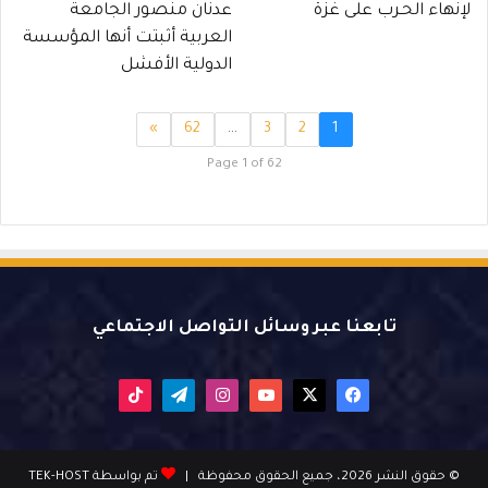
لإنهاء الحـرب على غزة
عدنان منصور الجامعة
العربية أثبتت أنها المؤسسة
الدولية الأفشل
»
62
…
3
2
1
Page 1 of 62
تابعنا عبر وسائل التواصل الاجتماعي
X
فيسبوك
يوتيوب
انستقرام
تيلقرام
‫TikTok
© حقوق النشر 2026، جميع الحقوق محفوظة |
تم بواسطة TEK-HOST