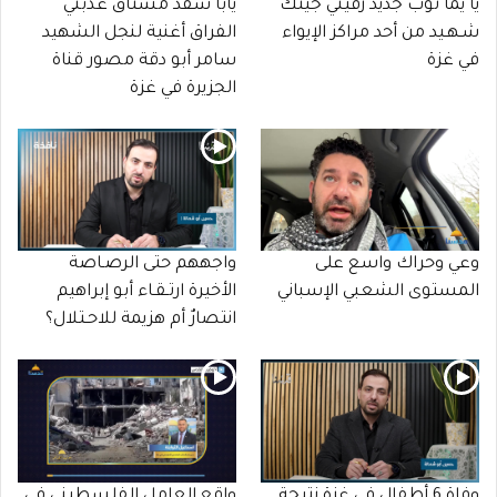
يا يما ثوب جديد زفيني جيتك
يابا شقد مشتاق عذبني
شـهـيد من أحد مراكز الإيواء
الفراق أغنية لنجل الشهيد
في غزة
سامر أبو دقة مصور قناة
الجزيرة في غزة
وعي وحراك واسع على
واجههم حتى الرصـاصة
المستوى الشعبي الإسباني
الأخيرة ارتـقـاء أبو إبراهيم
انتصارٌ أم هزيمة للاحـتلال؟
وفاة 6 أطفال في غزة نتيجة
واقع العامل الفلسطيني في