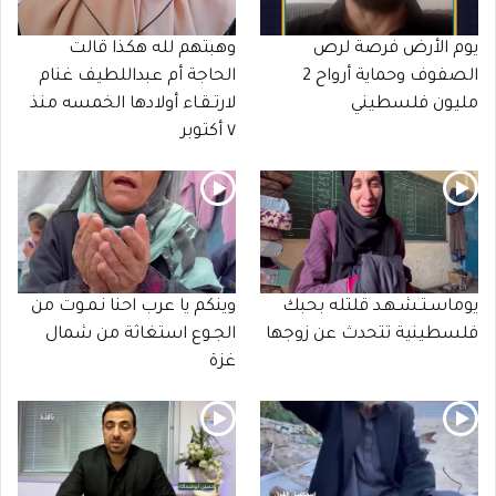
يوم الأرض فرصة لرص
وهبتهم لله هكذا قالت
الصفوف وحماية أرواح 2
الحاجة أم عبداللطيف غنام
مليون فلسطيني
لارتـقـاء أولادها الخمسه منذ
٧ أكتوبر
يوماسـتـشـهـد قلتله بحبك
وينكم يا عرب احنا نـمـوت من
فلسطينية تتحدث عن زوجها
الجـوع استغاثة من شمال
غزة