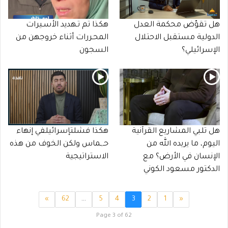
هل تقوّض محكمة العدل
هكذا تم تـهديد الأسـيرات
الدولية مستقبل الاحتلال
المحـررات أثناء خروجهن من
الإسرائيلي؟
السجون
هل تلبي المشاريع القرآنية
هكذا فشلتإسرائيلفي إنهاء
اليوم، ما يريده الله من
حـ,ـماس ولكن الخوف من هذه
الإنسان في الأرض؟ مع
الاستراتيجية
الدكتور مسعود الكوني
»
62
…
5
4
3
2
1
«
Page 3 of 62