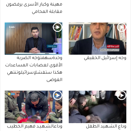
مهينة وكبار الأسرى يرفضون
مقابلة المحامي
وجه إسرائيل الحقيقي
وحدةسهمتوجه الضربة
الأقوى لعصابات المساعدات
هكذا ستفشلإسرائيلوتنتهي
الفوضى
وداع الشـهـيد الطفل
وداعالشـهـيـد فهيم الخطيب