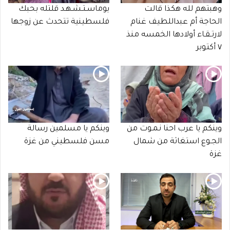
وهبتهم لله هكذا قالت
يوماسـتـشـهـد قلتله بحبك
الحاجة أم عبداللطيف غنام
فلسطينية تتحدث عن زوجها
لارتـقـاء أولادها الخمسه منذ
٧ أكتوبر
وينكم يا عرب احنا نـمـوت من
وينكم يا مسلمين رسالة
الجـوع استغاثة من شمال
مسن فلسطيني من غزة
غزة