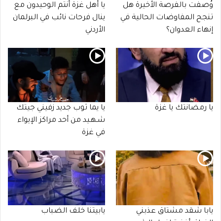
وُصفت بالفرصة الأخيرة هل
يا أهل غزة أنتم الوحيدون مع
تنجح المفاوضات الحالية في
ينال فرحات نائب في البرلمان
إنهاء العدوان؟
الأردني
يا رمضانتك يا غزة
يا يما ثوب جديد زفيني جيتك
شـهـيد من أحد مراكز الإيواء
في غزة
يابا شقد مشتاق عذبني
يابيتنا خلف الضباب