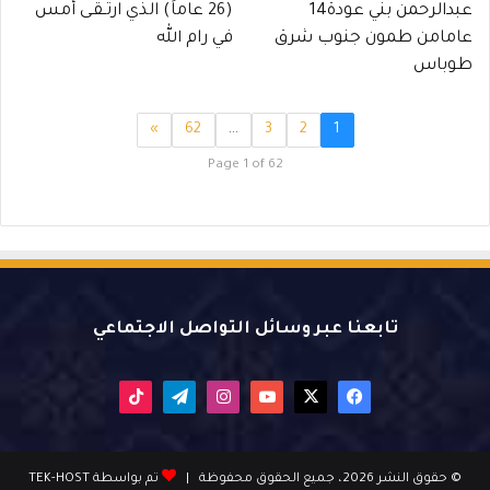
عبدالرحمن بني عودة14
(26 عاماً) الذي ارتـقـى أمس
عامامن طمون جنوب شرق
في رام الله
طوباس
»
62
…
3
2
1
Page 1 of 62
تابعنا عبر وسائل التواصل الاجتماعي
X
فيسبوك
يوتيوب
انستقرام
تيلقرام
‫TikTok
© حقوق النشر 2026، جميع الحقوق محفوظة |
تم بواسطة TEK-HOST