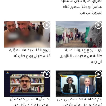
الفراق أغنية لنجل الشهيد
سامر أبو دقة مصور قناة
الجزيرة في غزة
يارب نرجع ع بيوتنا أمنية
ياروح القلب بكلمات مؤثرة
طفلة من مخيمات النازحين
فلسطيني يودع حفيدته
في رفح
يتم معاملة الفلسطيني على
يجب أن لا ننسى حقيقة أن
أنه مقيم على هذه الأرض
الفضل لغزة في كل من