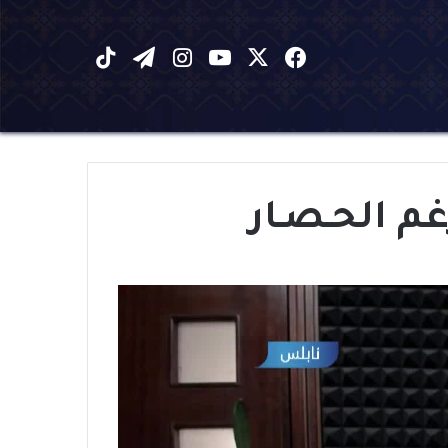
X
فيسبوك
يوتيوب
انستقرام
تيلقرام
‫TikTok
 الحـصـار