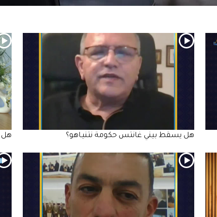
هل يسقط بيني غانتس حكومة نتنيـاهو؟
هل ي