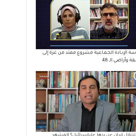
ة الإبـادة الجـمـاعية مشروع ممتد من غزة إلى
ة وأراضي الـ 48
تنازل إيران عن ردها علىإسرائيل؟ المشهد