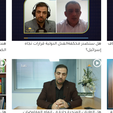
اف
هل ستصدر محكمةالعدل الدولية قرارات تجاه
هندس
إسرائيل؟
الضف
ة
هل الولايات المتحدة جادة في إتمام المفاوضات
هل ت