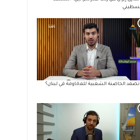
لسطيني
مد الحاضنة الشعبية للمـöـاومة في لبنان؟