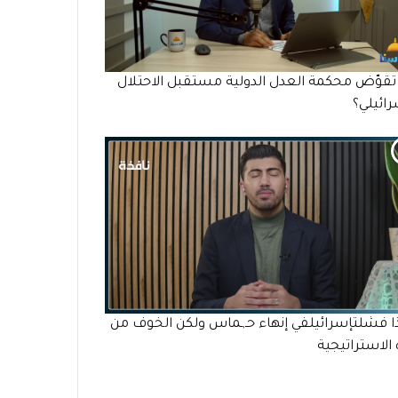
قوّض محكمة العدل الدولية مستقبل الاحتلال
رائيلي؟
 فشلتإسرائيلفي إنهاء حـ,ـماس ولكن الخوف من
الاستراتيجية