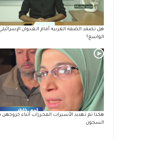
هل تصمد الضفة الغربية أمام الـعـدوان الإسرائيلي
الواسع؟
هكذا تم تـهديد الأسـيرات المحـررات أثناء خروجهن 
السجون