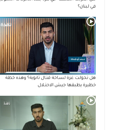
في لبنان؟
هل تحولت غزة لسـاحة قتـال ثانوية؟ وهذه خطة
خطيرة يطبقها جيش الاحتـلال