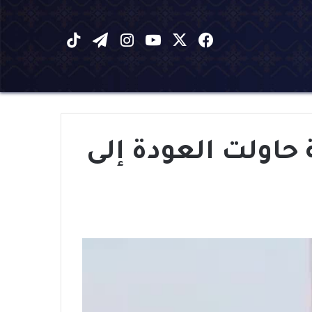
X
فيسبوك
يوتيوب
انستقرام
تيلقرام
‫TikTok
حاولت العودة إلى