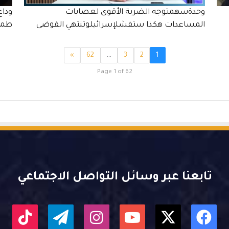
وحدةسهمتوجه الضربة الأقوى لعصابات
المساعدات هكذا ستفشلإسرائيلوتنتهي الفوضى
طمو
»
62
…
3
2
1
Page 1 of 62
تابعنا عبر وسائل التواصل الاجتماعي
X
فيسبوك
يوتيوب
انستقرام
تيلقرام
kTok