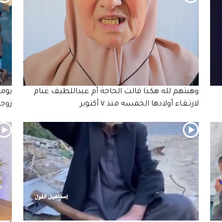
وهبتهم لله هكذا قالت الحاجة أم عبداللطيف غنام
يوما
لارتـقـاء أولادها الخمسه منذ ٧ أكتوبر
زوجه