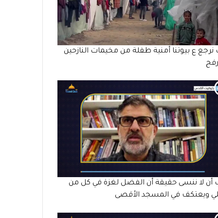
 نرجع ع بيوتنا أمنية طفلة من مخيمات النازحين
رفح
أن لا ننسى حقيقة أن الفضل لغزة في كل من
ي ويعتكف في المسجد الأقصى