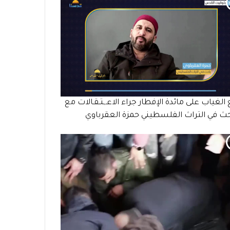
الغياب على مائدة الإفطار جراء الاعـ,ـتـقـالات مع
حث في التراث الفلسطيني حمزة العقرباوي