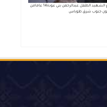
وداع الشـهـيد الطفل عبدالرحمن بني عودة14 عامامن
ن جنوب شرق طوباس
‫Ti