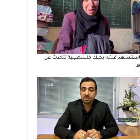
سـتـشـهـد قلتله بحبك فلسطينية تتحدث عن
ا