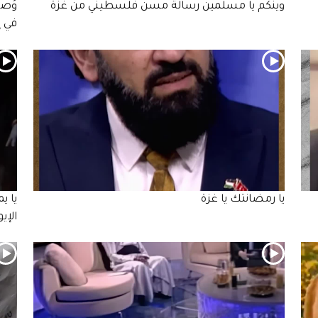
وينكم يا مسلمين رسالة مسن فلسطيني من غزة
وُصف
في إ
يا رمضانتك يا غزة
يا ي
الإي