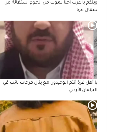
وينكم يا عرب احنا نـمـوت من الجـوع استغاثة من
شمال غزة
يا أهل غزة أنتم الوحيدون مع ينال فرحات نائب في
البرلمان الأردني