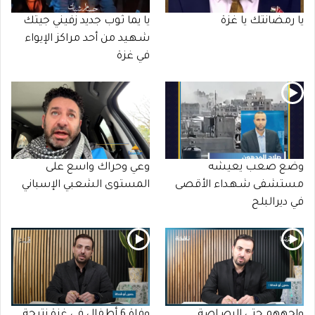
يا رمضانتك يا غزة
يا يما ثوب جديد زفيني جيتك
شـهـيد من أحد مراكز الإيواء
في غزة
وضع صعب يعيشه
وعي وحراك واسع على
مستشفى شـهـداء الأقصى
المستوى الشعبي الإسباني
في ديرالبلح
واجههم حتى الرصـاصة
وفاة 6 أطفال في غزة نتيجة