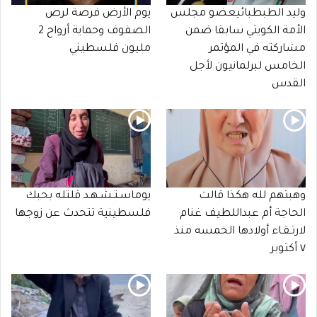
وليد الطبطبائيعضو مجلس
يوم الأرض فرصة لرص
الأمة الكويتي سابقا ضمن
الصفوف وحماية أرواح 2
مشاركته في المؤتمر
مليون فلسطيني
الخامس لبرلمانيون لأجل
القدس
وهبتهم لله هكذا قالت
يوماسـتـشـهـد قلتله بحبك
الحاجة أم عبداللطيف غنام
فلسطينية تتحدث عن زوجها
لارتـقـاء أولادها الخمسه منذ
٧ أكتوبر