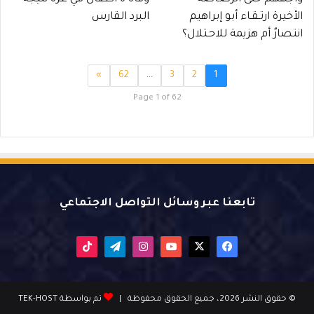
الأخيرة ارتـقـاء أبو إبراهيم
البرد القارس
انتصارٌ أم هزيمة للاحـتلال؟
»
62
…
3
2
1
Page 1 of 62
تابعنا عبر وسائل التواصل الاجتماعي
X
فيسبوك
يوتيوب
انستقرام
تيلقرام
‫TikTok
© حقوق النشر 2026، جميع الحقوق محفوظة |
تم بواسطة TEK-HOST