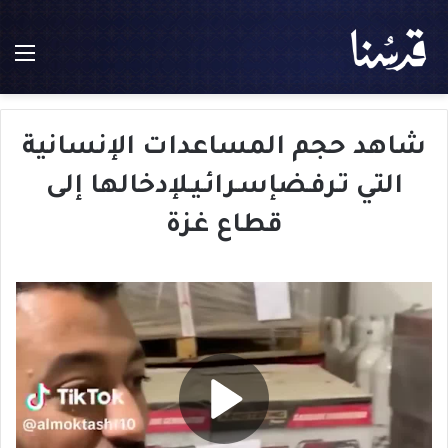
الق
شاهد حجم المساعدات الإنسانية
التي تـرفـضإسـرائـيـلإدخالها إلى
قطاع غزة