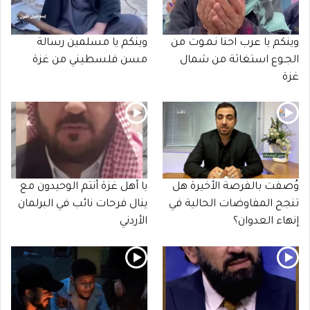
وينكم يا عرب احنا نـمـوت من
وينكم يا مسلمين رسالة
الجـوع استغاثة من شمال
مسن فلسطيني من غزة
غزة
وُصفت بالفرصة الأخيرة هل
يا أهل غزة أنتم الوحيدون مع
تنجح المفاوضات الحالية في
ينال فرحات نائب في البرلمان
إنهاء العدوان؟
الأردني