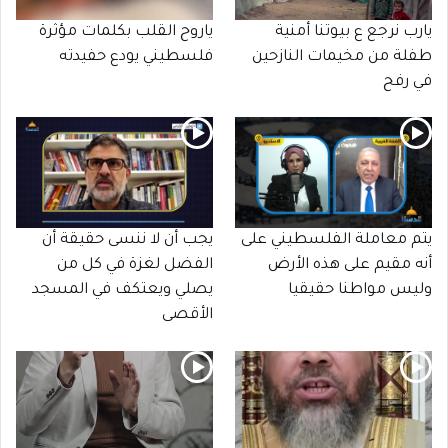
يارب نرجع ع بيوتنا أمنية
ياروح القلب بكلمات مؤثرة
طفلة من مخيمات النازحين
فلسطيني يودع حفيدته
في رفح
يتم معاملة الفلسطيني على
يجب أن لا ننسى حقيقة أن
أنه مقيم على هذه الأرض
الفضل لغزة في كل من
وليس مواطنا حقيقيا
يصلي ويعتكف في المسجد
الأقصى