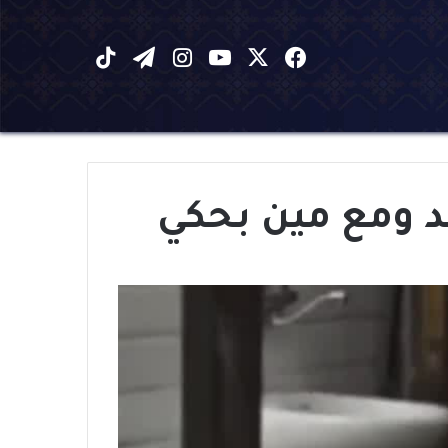
X
فيسبوك
يوتيوب
انستقرام
تيلقرام
‫TikTok
 ومع مين بحكي