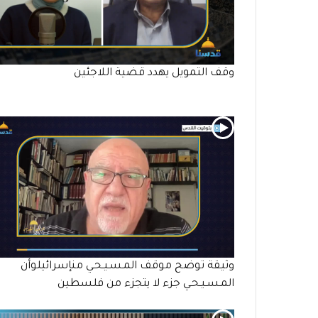
وقف التمويل يهدد قضية اللاجئين
وثيقة توضح موقف المـسـيـحـي منإسرائيلوأن
المـسـيـحـي جزء لا يتجزء من فلسطين