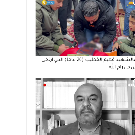
وداعالشـهـيـد فهيم الخطيب (26 عاماً) الذي ارتـقـى
في رام الله