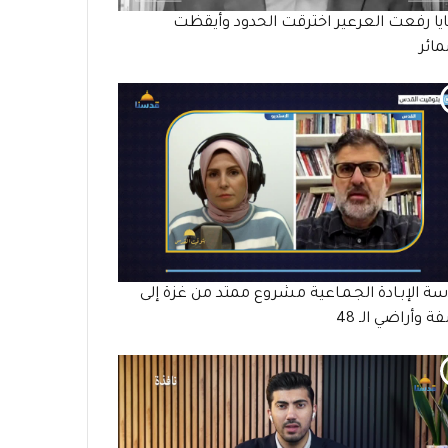
ا رفعت العرعير اخترقت الحدود وأيقظت
ائر
ة الإبـادة الجـمـاعية مشروع ممتد من غزة إلى
ة وأراضي الـ 48