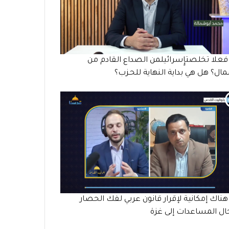
علا تخلصتإٍسرائيلمن الصداع القادم من
ال؟ هل هي بداية النهاية للحـزب؟
ناك إمكانية لإقرار قانون عربي لفك الحصار
ال المساعدات إلى غزة