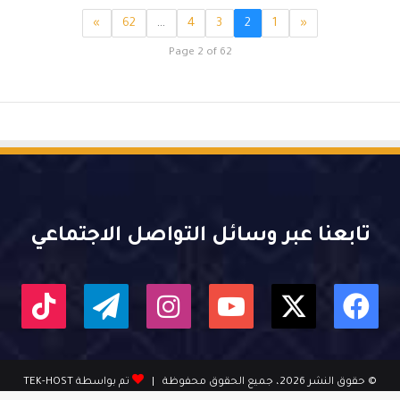
»
62
…
4
3
2
1
«
Page 2 of 62
تابعنا عبر وسائل التواصل الاجتماعي
X
فيسبوك
يوتيوب
انستقرام
تيلقرام
kTok
© حقوق النشر 2026، جميع الحقوق محفوظة |
تم بواسطة TEK-HOST