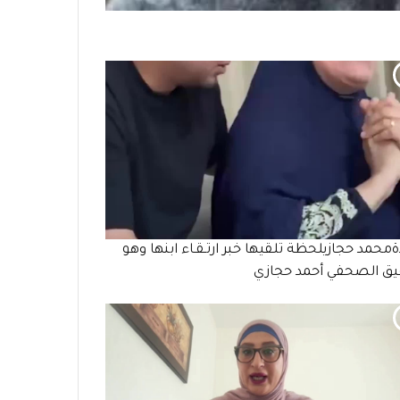
ةمحمد حجازيلحظة تلقيها خبر ارتـقـاء ابنها وهو
ق الصحفي أحمد حجازي