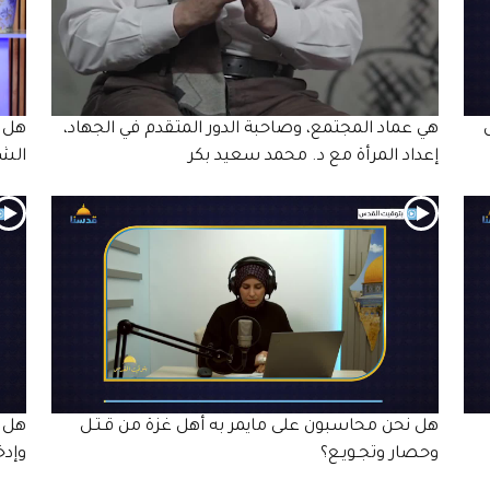
هي عماد المجتمع، وصاحبة الدور المتقدم في الجهاد،
هل ف
إعداد المرأة مع د. محمد سعيد بكر
الشم
هل نحن محاسبون على مايمر به أهل غزة من قـتـل
هل ه
وحصار وتجـويـع؟
وإدخ