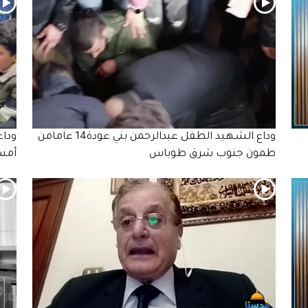
وداع الشـهـيد الطفل عبدالرحمن بني عودة14 عامامن
طمون جنوب شرق طوباس
أمس 