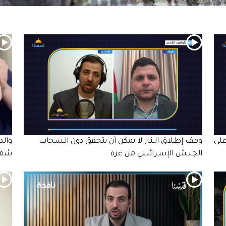
على
وقف إطـلاق الـنـار لا يمكن أن يتحقق دون انـسحاب
والد
الجـيـش الإسـرائيـلي من غزة
شقي