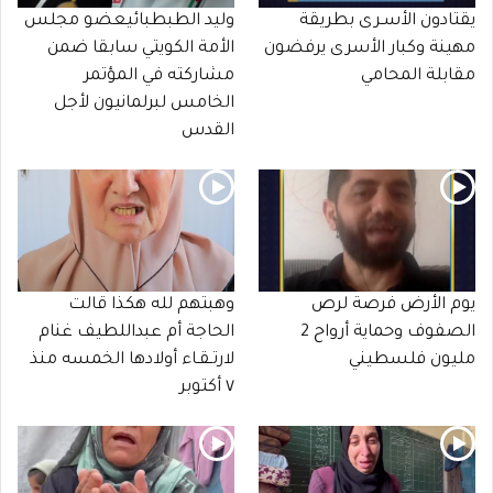
يقتادون الأسـرى بطريقة
وليد الطبطبائيعضو مجلس
مهينة وكبار الأسرى يرفضون
الأمة الكويتي سابقا ضمن
مقابلة المحامي
مشاركته في المؤتمر
الخامس لبرلمانيون لأجل
القدس
يوم الأرض فرصة لرص
وهبتهم لله هكذا قالت
الصفوف وحماية أرواح 2
الحاجة أم عبداللطيف غنام
مليون فلسطيني
لارتـقـاء أولادها الخمسه منذ
٧ أكتوبر