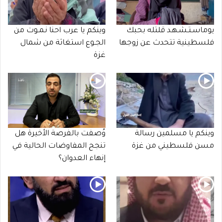
يوماسـتـشـهـد قلتله بحبك
وينكم يا عرب احنا نـمـوت من
فلسطينية تتحدث عن زوجها
الجـوع استغاثة من شمال
غزة
وينكم يا مسلمين رسالة
وُصفت بالفرصة الأخيرة هل
مسن فلسطيني من غزة
تنجح المفاوضات الحالية في
إنهاء العدوان؟