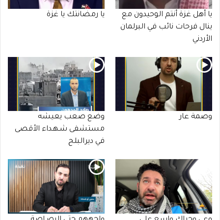
يا أهل غزة أنتم الوحيدون مع
يا رمضانتك يا غزة
ينال فرحات نائب في البرلمان
الأردني
وصمة عار
وضع صعب يعيشه
مستشفى شـهـداء الأقصى
في ديرالبلح
وعي وحراك واسع على
واجههم حتى الرصـاصة