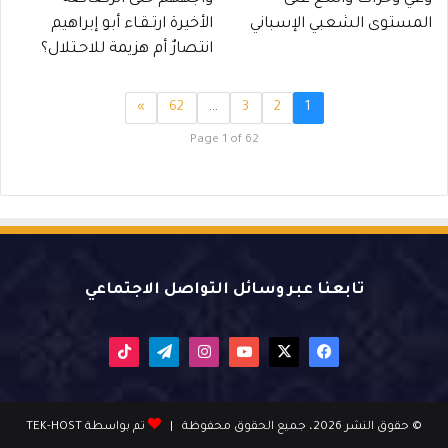
المستوى الشعبي الإسباني
الأخيرة ارتـقـاء أبو إبراهيم
انتصارٌ أم هزيمة للاحـتلال؟
»
62
…
3
2
1
Page 1 of 62
تابعنا عبر وسائل التواصل الاجتماعي
X
فيسبوك
يوتيوب
انستقرام
تيلقرام
‫TikTok
© حقوق النشر 2026، جميع الحقوق محفوظة |
تم بواسطة TEK-HOST