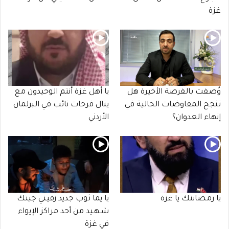
غزة
وُصفت بالفرصة الأخيرة هل
يا أهل غزة أنتم الوحيدون مع
تنجح المفاوضات الحالية في
ينال فرحات نائب في البرلمان
إنهاء العدوان؟
الأردني
يا رمضانتك يا غزة
يا يما ثوب جديد زفيني جيتك
شـهـيد من أحد مراكز الإيواء
في غزة