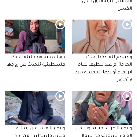
الخامس لبرلمانيون لأجل
القدس
وهبتهم لله هكذا قالت
يوماسـتـشـهـد قلتله بحبك
الحاجة أم عبداللطيف غنام
فلسطينية تتحدث عن زوجها
لارتـقـاء أولادها الخمسه منذ
٧ أكتوبر
وينكم يا عرب احنا نـمـوت من
وينكم يا مسلمين رسالة
الجـوع استغاثة من شمال
مسن فلسطيني من غزة