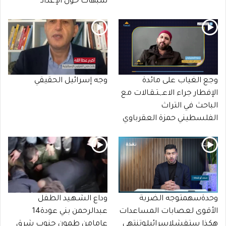
شبهات حول الإعداد
وجع الغياب على مائدة
وجه إسرائيل الحقيقي
الإفطار جراء الاعـ,ـتـقـالات مع
الباحث في التراث
الفلسطيني حمزة العقرباوي
وحدةسهمتوجه الضربة
وداع الشـهـيد الطفل
الأقوى لعصابات المساعدات
عبدالرحمن بني عودة14
هكذا ستفشلإسرائيلوتنتهي
عامامن طمون جنوب شرق