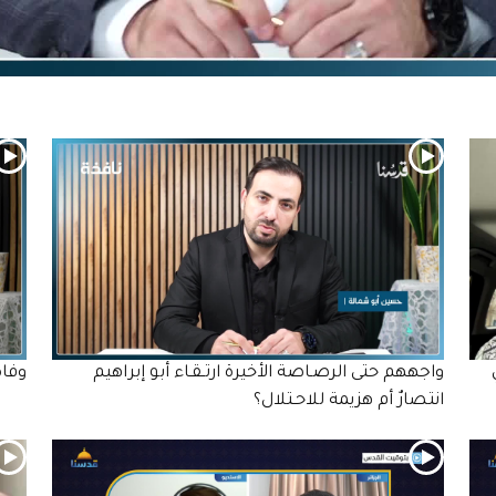
واجههم حتى الرصـاصة الأخيرة ارتـقـاء أبو إبراهيم
وفاة 6 أطفال في غزة نتيجة ال
انتصارٌ أم هزيمة للاحـتلال؟