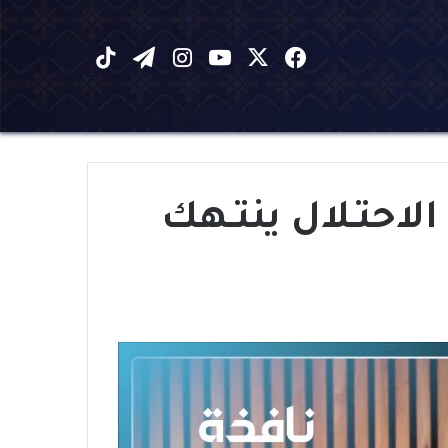
X
فيسبوك
يوتيوب
انستقرام
تيلقرام
‫TikTok
الاحتـلال ينتـهك