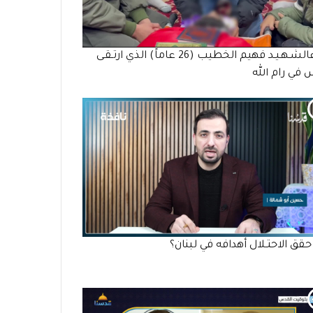
وداعالشـهـيـد فهيم الخطيب (26 عاماً) الذي ارتـقـى
في رام الله
قق الاحتـلال أهدافه في لبنان؟