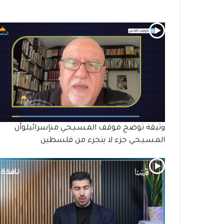
وثيقة توضح موقف المـسـيـحـي منإسرائيلوأن
المـسـيـحـي جزء لا يتجزء من فلسطين