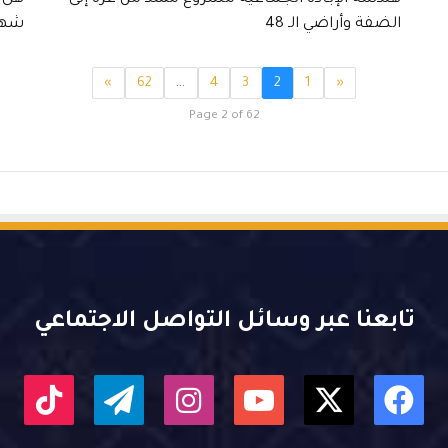
الضفة وأراضي الـ 48
شهر
»
62
…
4
3
2
1
«
Page 2 of 62
تابعنا عبر وسائل التواصل الاجتماعي
X
فيسبوك
يوتيوب
انستقرام
تيلقرام
kTok