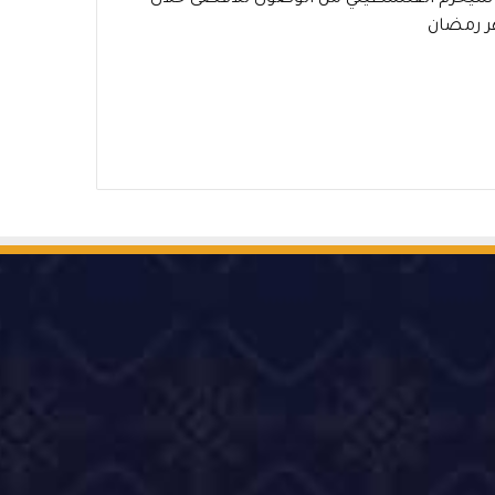
 رمضان
‫Ti