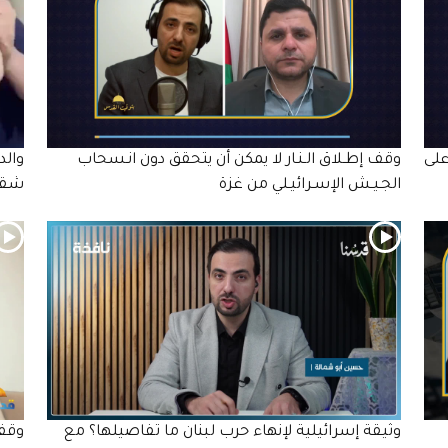
على
وقف إطـلاق الـنـار لا يمكن أن يتحقق دون انـسحاب
والد
الجـيـش الإسـرائيـلي من غزة
شقي
وثيقة إسرائيلية لإنهاء حرب لبنان ما تفاصيلها؟ مع
وقف 