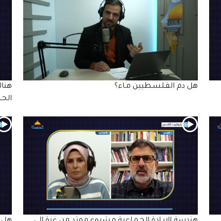
هل دم الفـلسـطيين مـاء؟
هناك
الحـ
هندسة الإبـادة الجـمـاعية مشروع ممتد من غزة إلى
هل 