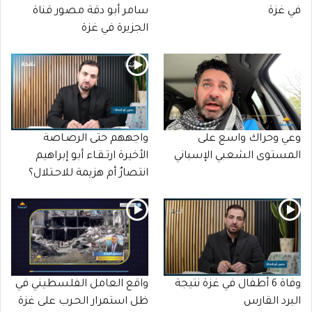
في غزة
سامر أبو دقة مصور قناة
الجزيرة في غزة
وعي وحراك واسع على
واجههم حتى الرصـاصة
المستوى الشعبي الإسباني
الأخيرة ارتـقـاء أبو إبراهيم
انتصارٌ أم هزيمة للاحـتلال؟
وفاة 6 أطفال في غزة نتيجة
واقع العامل الفلسطيني في
البرد القارس
ظل استمرار الحـرب على غزة