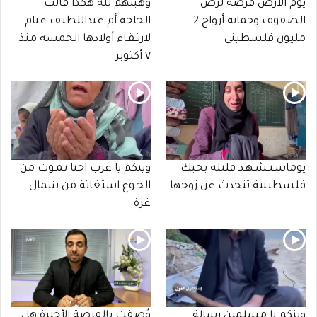
يوم الأرض فرصة لرص
وهبتهم لله هكذا قالت
الصفوف وحماية أرواح 2
الحاجة أم عبداللطيف غنام
مليون فلسطيني
لارتـقـاء أولادها الخمسه منذ
٧ أكتوبر
يوماسـتـشـهـد قلتله بحبك
وينكم يا عرب احنا نـمـوت من
فلسطينية تتحدث عن زوجها
الجـوع استغاثة من شمال
غزة
وينكم يا مسلمين رسالة
وُصفت بالفرصة الأخيرة هل