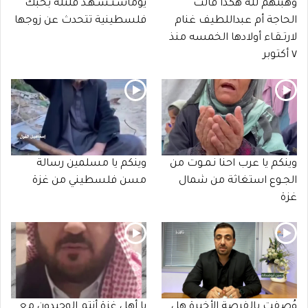
وهبتهم لله هكذا قالت
يوماسـتـشـهـد قلتله بحبك
الحاجة أم عبداللطيف غنام
فلسطينية تتحدث عن زوجها
لارتـقـاء أولادها الخمسه منذ
٧ أكتوبر
وينكم يا عرب احنا نـمـوت من
وينكم يا مسلمين رسالة
الجـوع استغاثة من شمال
مسن فلسطيني من غزة
غزة
وُصفت بالفرصة الأخيرة هل
يا أهل غزة أنتم الوحيدون مع