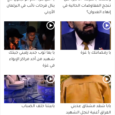
تنجح المفاوضات الحالية في
ينال فرحات نائب في البرلمان
إنهاء العدوان؟
الأردني
يا رمضانتك يا غزة
يا يما ثوب جديد زفيني جيتك
شـهـيد من أحد مراكز الإيواء
في غزة
يابا شقد مشتاق عذبني
يابيتنا خلف الضباب
الفراق أغنية لنجل الشهيد