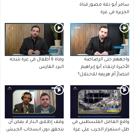
سامر أبو دقة مصور قناة
الجزيرة في غزة
واجههم حتى الرصـاصة
وفاة 6 أطفال في غزة نتيجة
الأخيرة ارتـقـاء أبو إبراهيم
البرد القارس
انتصارٌ أم هزيمة للاحـتلال؟
واقع العامل الفلسطيني في
وقف إطـلاق الـنـار لا يمكن أن
ظل استمرار الحـرب على غزة
يتحقق دون انـسحاب الجـيـش