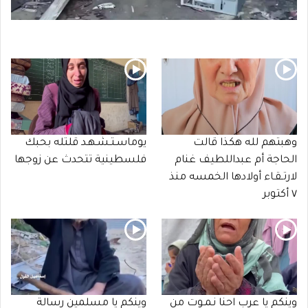
وهبتهم لله هكذا قالت
يوماسـتـشـهـد قلتله بحبك
الحاجة أم عبداللطيف غنام
فلسطينية تتحدث عن زوجها
لارتـقـاء أولادها الخمسه منذ
٧ أكتوبر
وينكم يا عرب احنا نـمـوت من
وينكم يا مسلمين رسالة