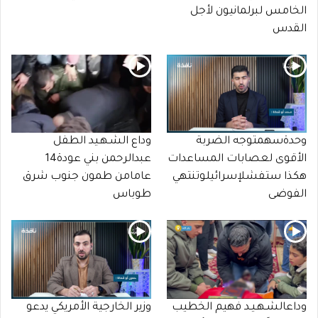
الخامس لبرلمانيون لأجل
القدس
وحدةسهمتوجه الضربة
وداع الشـهـيد الطفل
الأقوى لعصابات المساعدات
عبدالرحمن بني عودة14
هكذا ستفشلإسرائيلوتنتهي
عامامن طمون جنوب شرق
الفوضى
طوباس
وداعالشـهـيـد فهيم الخطيب
وزير الخارجية الأمريكي يدعو